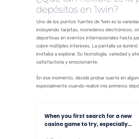
depósitos en 1win?
Uno de los puntos fuertes de 1win es la varieda
incluyendo tarjetas, monederos electrónicos, 
deportivas en eventos internacionales hasta jue
cubre múltiples intereses. La pantalla se iluminó
invitaba a explorar. Su tecnología, variedad y at
satisfactoria y emocionante.
En ese momento, decide probar suerte en alguna
especialmente cuando realicé mis primeros depós
When you first search for a new
casino game to try, especially…