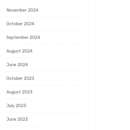
November 2024
October 2024
September 2024
August 2024
June 2024
October 2023
August 2023
July 2023
June 2023