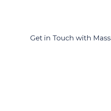
Get in Touch with Mass