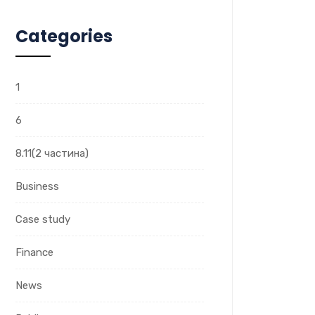
Categories
1
6
8.11(2 частина)
Business
Case study
Finance
News