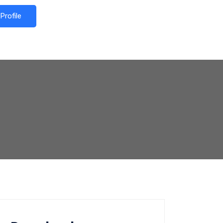
rofile