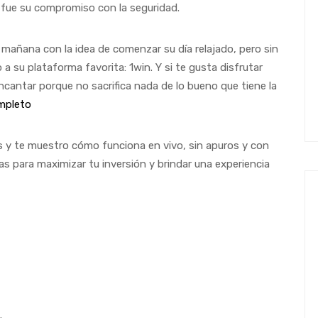
 fue su compromiso con la seguridad.
mañana con la idea de comenzar su día relajado, pero sin
a su plataforma favorita: 1win. Y si te gusta disfrutar
encantar porque no sacrifica nada de lo bueno que tiene la
ompleto
 y te muestro cómo funciona en vivo, sin apuros y con
 para maximizar tu inversión y brindar una experiencia