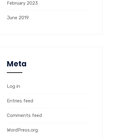
February 2023
June 2019
Meta
Log in
Entries feed
Comments feed
WordPress.org