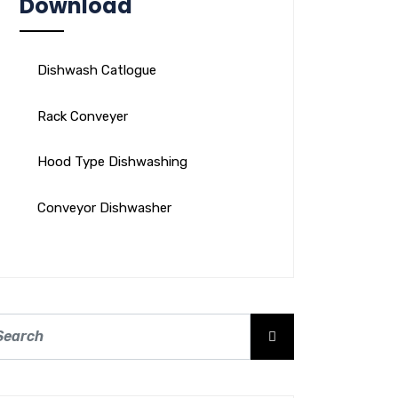
Download
Dishwash Catlogue
Rack Conveyer
Hood Type Dishwashing
Conveyor Dishwasher