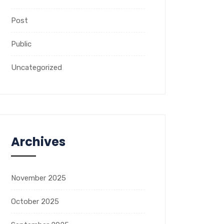
Post
Public
Uncategorized
Archives
November 2025
October 2025