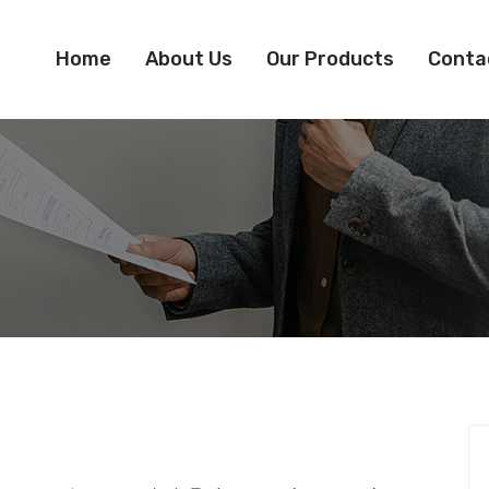
Home
About Us
Our Products
Conta