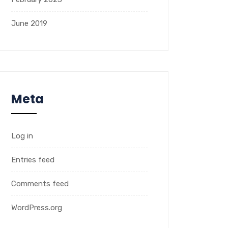
June 2019
Meta
Log in
Entries feed
Comments feed
WordPress.org