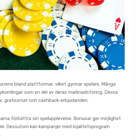
nkurrens bland plattformar, vilket gynnar spelare. Många
 nykomlingar som en del av deras marknadsföring. Dessa
ar, gratissnurr och cashback-erbjudanden.
rna förbättra sin spelupplevelse. Bonusar ger möjlighet
edel. Dessutom kan kampanjer med lojalitetsprogram
.