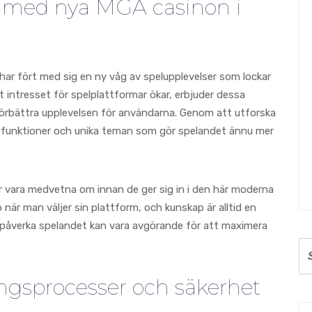
r med nya MGA casinon i
har fört med sig en ny våg av spelupplevelser som lockar
t intresset för spelplattformar ökar, erbjuder dessa
 förbättra upplevelsen för användarna. Genom att utforska
 funktioner och unika teman som gör spelandet ännu mer
r vara medvetna om innan de ger sig in i den här moderna
när man väljer sin plattform, och kunskap är alltid en
n påverka spelandet kan vara avgörande för att maximera
ingsprocesser och säkerhet