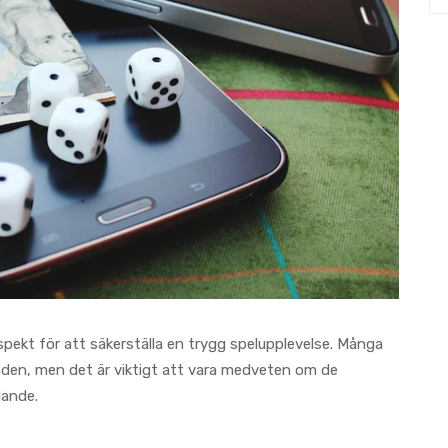
pekt för att säkerställa en trygg spelupplevelse. Många
danden, men det är viktigt att vara medveten om de
lande.