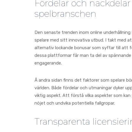
Fördelar och nackdela
spelbranschen
Den senaste trenden inom online underhållning 
spelare med sitt innovativa utbud. I takt med at
alternativ lockande bonusar som syftar till att
dessa plattformar får man ta del av spännande
engagerande.
Å andra sidan finns det faktorer som spelare bö
världen. Både fördelar och utmaningar dyker upp 
viktig aspekt. Att förstå vilka aspekter som ka
nöjet och undvika potentiella fallgropar.
Transparenta licensier