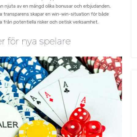
kan njuta av en mängd olika bonusar och erbjudanden,
nna transparens skapar en win-win-situation för både
da från potentiella risker och oetisk verksamhet.
 för nya spelare