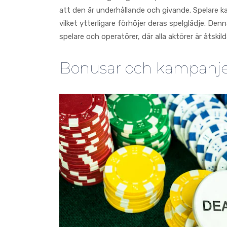
att den är underhållande och givande. Spelare 
vilket ytterligare förhöjer deras spelglädje. De
spelare och operatörer, där alla aktörer är åtskil
Bonusar och kampanjer