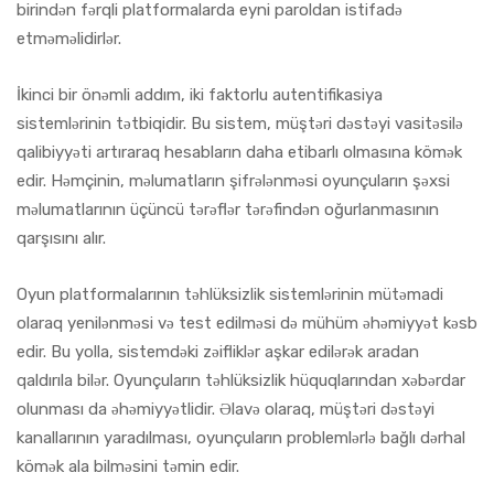
birindən fərqli platformalarda eyni paroldan istifadə
etməməlidirlər.
İkinci bir önəmli addım, iki faktorlu autentifikasiya
sistemlərinin tətbiqidir. Bu sistem, müştəri dəstəyi vasitəsilə
qalibiyyəti artıraraq hesabların daha etibarlı olmasına kömək
edir. Həmçinin, məlumatların şifrələnməsi oyunçuların şəxsi
məlumatlarının üçüncü tərəflər tərəfindən oğurlanmasının
qarşısını alır.
Oyun platformalarının təhlüksizlik sistemlərinin mütəmadi
olaraq yenilənməsi və test edilməsi də mühüm əhəmiyyət kəsb
edir. Bu yolla, sistemdəki zəifliklər aşkar edilərək aradan
qaldırıla bilər. Oyunçuların təhlüksizlik hüquqlarından xəbərdar
olunması da əhəmiyyətlidir. Əlavə olaraq, müştəri dəstəyi
kanallarının yaradılması, oyunçuların problemlərlə bağlı dərhal
kömək ala bilməsini təmin edir.