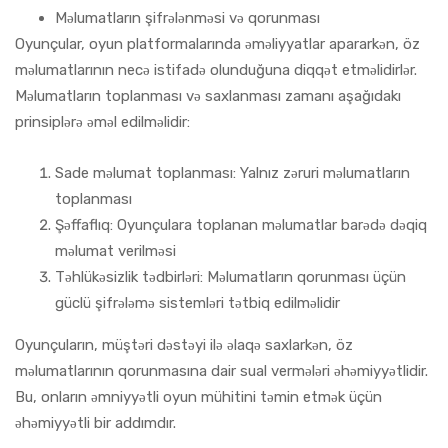
Məlumatların şifrələnməsi və qorunması
Oyunçular, oyun platformalarında əməliyyatlar apararkən, öz
məlumatlarının necə istifadə olunduğuna diqqət etməlidirlər.
Məlumatların toplanması və saxlanması zamanı aşağıdakı
prinsiplərə əməl edilməlidir:
Sade məlumat toplanması: Yalnız zəruri məlumatların
toplanması
Şəffaflıq: Oyunçulara toplanan məlumatlar barədə dəqiq
məlumat verilməsi
Təhlükəsizlik tədbirləri: Məlumatların qorunması üçün
güclü şifrələmə sistemləri tətbiq edilməlidir
Oyunçuların, müştəri dəstəyi ilə əlaqə saxlarkən, öz
məlumatlarının qorunmasına dair sual vermələri əhəmiyyətlidir.
Bu, onların əmniyyətli oyun mühitini təmin etmək üçün
əhəmiyyətli bir addımdır.