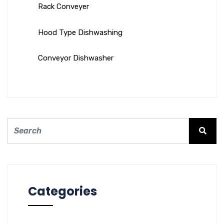
Rack Conveyer
Hood Type Dishwashing
Conveyor Dishwasher
Categories