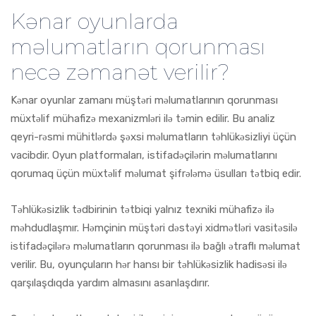
Kənar oyunlarda
məlumatların qorunması
necə zəmanət verilir?
Kənar oyunlar zamanı müştəri məlumatlarının qorunması
müxtəlif mühafizə mexanizmləri ilə təmin edilir. Bu analiz
qeyri-rəsmi mühitlərdə şəxsi məlumatların təhlükəsizliyi üçün
vacibdir. Oyun platformaları, istifadəçilərin məlumatlarını
qorumaq üçün müxtəlif məlumat şifrələmə üsulları tətbiq edir.
Təhlükəsizlik tədbirinin tətbiqi yalnız texniki mühafizə ilə
məhdudlaşmır. Həmçinin müştəri dəstəyi xidmətləri vasitəsilə
istifadəçilərə məlumatların qorunması ilə bağlı ətraflı məlumat
verilir. Bu, oyunçuların hər hansı bir təhlükəsizlik hadisəsi ilə
qarşılaşdıqda yardım almasını asanlaşdırır.