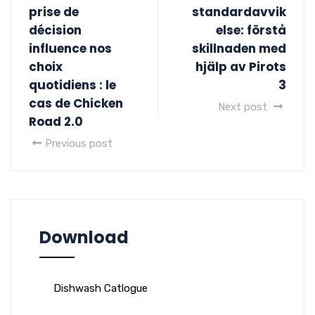
prise de
standardavvik
décision
else: förstå
influence nos
skillnaden med
choix
hjälp av Pirots
quotidiens : le
3
cas de Chicken
Next post
Road 2.0
Previous post
Download
Dishwash Catlogue