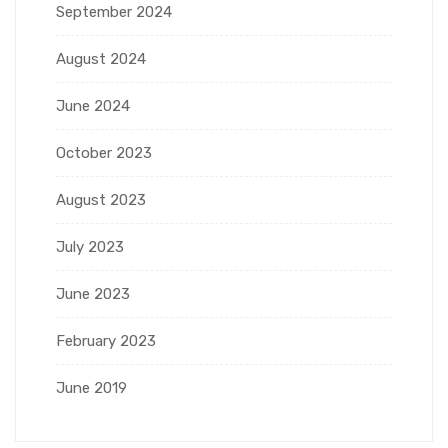
September 2024
August 2024
June 2024
October 2023
August 2023
July 2023
June 2023
February 2023
June 2019