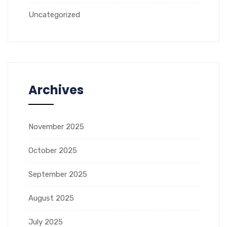
Uncategorized
Archives
November 2025
October 2025
September 2025
August 2025
July 2025