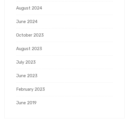
August 2024
June 2024
October 2023
August 2023
July 2023
June 2023
February 2023
June 2019