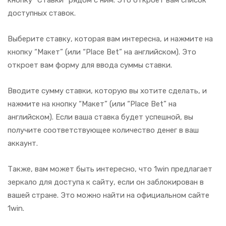
кнопку “Ставки” рядом с ним. Это откроет вам список
доступных ставок.
Выберите ставку, которая вам интересна, и нажмите на
кнопку “Макет” (или “Place Bet” на английском). Это
откроет вам форму для ввода суммы ставки.
Вводите сумму ставки, которую вы хотите сделать, и
нажмите на кнопку “Макет” (или “Place Bet” на
английском). Если ваша ставка будет успешной, вы
получите соответствующее количество денег в ваш
аккаунт.
Также, вам может быть интересно, что 1win предлагает
зеркало для доступа к сайту, если он заблокирован в
вашей стране. Это можно найти на официальном сайте
1win.