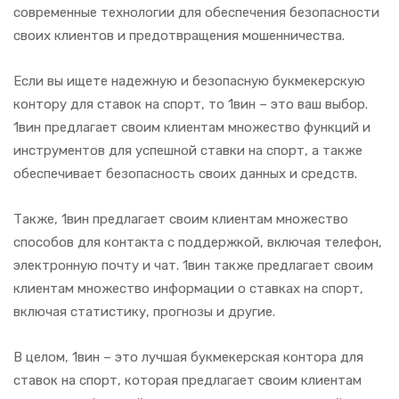
современные технологии для обеспечения безопасности
своих клиентов и предотвращения мошенничества.
Если вы ищете надежную и безопасную букмекерскую
контору для ставок на спорт, то 1вин – это ваш выбор.
1вин предлагает своим клиентам множество функций и
инструментов для успешной ставки на спорт, а также
обеспечивает безопасность своих данных и средств.
Также, 1вин предлагает своим клиентам множество
способов для контакта с поддержкой, включая телефон,
электронную почту и чат. 1вин также предлагает своим
клиентам множество информации о ставках на спорт,
включая статистику, прогнозы и другие.
В целом, 1вин – это лучшая букмекерская контора для
ставок на спорт, которая предлагает своим клиентам