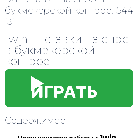
букмекерской конторе.1544
(3)
1win — ставки на спорт
в букмекерской
конторе
▶️
ИГРАТЬ
Содержимое
Преимущества работы с 1win