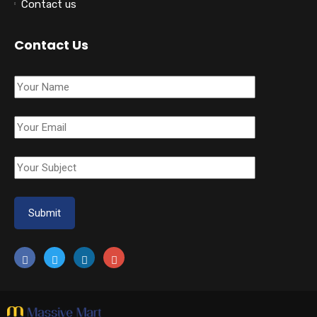
Contact us
Contact Us