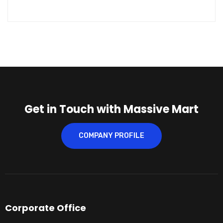
Get in Touch with Massive Mart
COMPANY PROFILE
Corporate Office