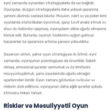
eyni zamanda oynanılan strategiyalarla da sıx bağlıdır.
Oyunçular, düzgün strategiyalarla daha yüksək qazanma
şansını əllərində saxlaya bilərlər. Məsələn, rulet və ya poker kimi
oyunlarda statistikaları öyrənmək, qarşı tərəfi analiz etmək və
eləcə də risklərdən qaçmaq, oyunçuların daha uğurlu olmasına
kömək edir. Bununla, oyunun tələblərinə uyğun gəlməyi
bacaranlar öz qazancını artırma şansını yüksəldirlər.
Qazancın sirrləri, yalnız oyun strategiyası ilə bitmir; eyni
zamanda, oyunçunun psixologiyası da önəmlidir. Sabırlı
olmaq, emosional qərarlar verməmək və öz limitlərini
müəyyənləşdirmək, şans oyunlarında uğurlu olmağın
açarlarından biridir. Oyun zamanı gözlənilən nəticələr və
risklərin dərk edilməsi, oyunçunun daha ağıllı qərarlar qəbulu
etməsinə imkan tanıyır.
Risklər və Məsuliyyətli Oyun