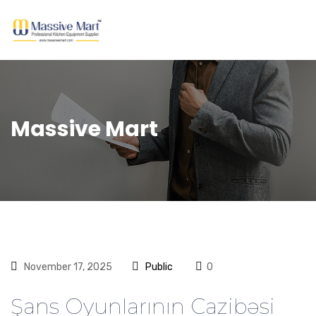
Massive Mart
November 17, 2025
Public
0
Şans Oyunlarının Cazibəsi