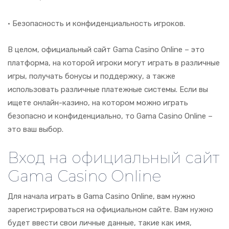
• Безопасность и конфиденциальность игроков.
В целом, официальный сайт Gama Casino Online – это
платформа, на которой игроки могут играть в различные
игры, получать бонусы и поддержку, а также
использовать различные платежные системы. Если вы
ищете онлайн-казино, на котором можно играть
безопасно и конфиденциально, то Gama Casino Online –
это ваш выбор.
Вход на официальный сайт
Gama Casino Online
Для начала играть в Gama Casino Online, вам нужно
зарегистрироваться на официальном сайте. Вам нужно
будет ввести свои личные данные, такие как имя,