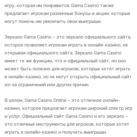
игру, которая им понравится. Gama Casino также
предлагает игрокам различные бонусы и акции, которые
могут помочь им увеличить свои выигрыши.
Зеркало Gama Casino – это зеркало официального сайта,
которое позволяет игрокам играть в онлайн-казино, не
открывая официального сайта. Зеркало Gama Casino
имеет те же функции, что и официальный сайт, но оно
может быть полезно для игроков, которые хотят играть
в онлайн-казино, но не могут открыть официальный сайт
из-за ограничений или других причин.
В целом, Gama Casino Online – это отличное онлайн-
казино, которое предлагает игрокам широкий спектр игр
и услуг. Официальный сайт Gama Casino и его зеркало –
это отличные инструменты для игроков, которые хотят
играть в онлайн-казино и получать выигрыши.