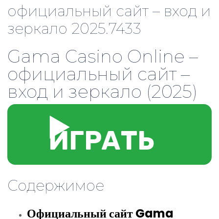
официальный сайт – вход и
зеркало 2025.7433
Gama Casino Online –
официальный сайт –
вход и зеркало (2025)
▶️
ИГРАТЬ
Содержимое
Официальный сайт Gama