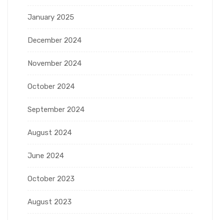
January 2025
December 2024
November 2024
October 2024
September 2024
August 2024
June 2024
October 2023
August 2023