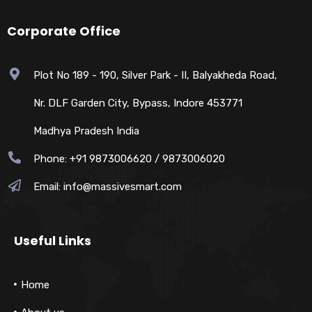
Corporate Office
Plot No 189 - 190, Silver Park - II, Balyakheda Road,
Nr. DLF Garden City, Bypass, Indore 453771
Madhya Pradesh India
Phone: +91 9873006620 / 9873006020
Email:
info@massivesmart.com
Useful Links
Home