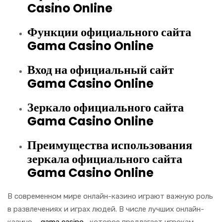
Casino Online
Функции официального сайта
Gama Casino Online
Вход на официальный сайт
Gama Casino Online
Зеркало официального сайта
Gama Casino Online
Преимущества использования
зеркала официального сайта
Gama Casino Online
В современном мире онлайн-казино играют важную роль
в развлечениях и играх людей. В числе лучших онлайн-
казино –
gama casino
, которое предлагает игрокам