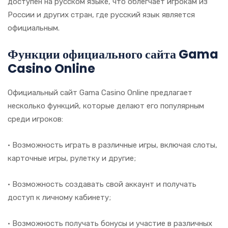
доступен на русском языке, что облегчает игрокам из
России и других стран, где русский язык является
официальным.
Функции официального сайта Gama
Casino Online
Официальный сайт Gama Casino Online предлагает
несколько функций, которые делают его популярным
среди игроков:
• Возможность играть в различные игры, включая слоты,
карточные игры, рулетку и другие;
• Возможность создавать свой аккаунт и получать
доступ к личному кабинету;
• Возможность получать бонусы и участие в различных