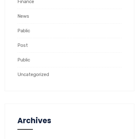
Finance
News
Pablic
Post
Public
Uncategorized
Archives