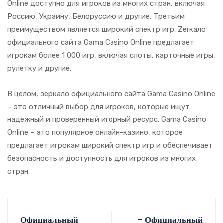
Online доступно для игроков из многих стран, включая
Россию, Украину, Белоруссию и другие. Третьим
преимуществом является широкий спектр игр. Zerкало
официального сайта Gama Casino Online предлагает
игрокам более 1 000 игр, включая слоты, карточные игры,
рулетку и другие.
В целом, зеркало официального сайта Gama Casino Online
– это отличный выбор для игроков, которые ищут
надежный и проверенный игорный ресурс. Gama Casino
Online – это популярное онлайн-казино, которое
предлагает игрокам широкий спектр игр и обеспечивает
безопасность и доступность для игроков из многих
стран.
Официальный
– Официальный