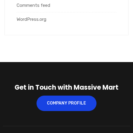
Comments feed
WordPress.org
Get in Touch with Massive Mart
COMPANY PROFILE