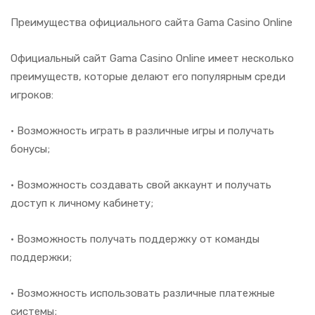
Преимущества официального сайта Gama Casino Online
Официальный сайт Gama Casino Online имеет несколько
преимуществ, которые делают его популярным среди
игроков:
• Возможность играть в различные игры и получать
бонусы;
• Возможность создавать свой аккаунт и получать
доступ к личному кабинету;
• Возможность получать поддержку от команды
поддержки;
• Возможность использовать различные платежные
системы;