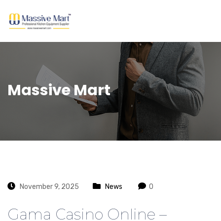
Massive Mart
November 9, 2025
News
0
Gama Casino Online –