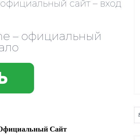
 официальный сайт – вход
ne – официальный
кало
Ь
Официальный Сайт