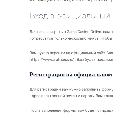
Вход в официальный 
Для начала играть в Gama Casino Online, ва
потребуется только несколько минут, чтобы 
Вам нужно перейти на официальный сайт Gama
https://www.uralinbez.ru/ . Вам будет предл
Регистрация на официально
Для регистрации вам нужно заполнить форму,
адрес электронной почты и пароль. Вам такж
После заполнения формы, вам будет отправл