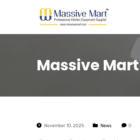
Massive Mart
November 10, 2025
News
0