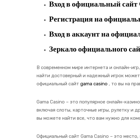
Вход в официальный сай
Регистрация на официал
Вход в аккаунт на офици
Зеркало официального с
В современном мире интернета и онлайн-игр
найти достоверный и надежный игрок может 
официальный сайт
gama casino
, то вы на пр
Gama Casino – это популярное онлайн-казино
включая слоты, карточные игры, рулетку и д
вы можете найти все, что вам нужно для ком
Официальный сайт Gama Casino – это место, 