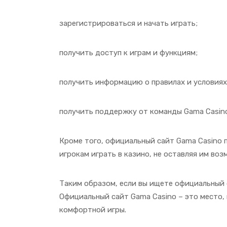
зарегистрироваться и начать играть;
получить доступ к играм и функциям;
получить информацию о правилах и условиях
получить поддержку от команды Gama Casino
Кроме того, официальный сайт Gama Casino 
игрокам играть в казино, не оставляя им во
Таким образом, если вы ищете официальный с
Официальный сайт Gama Casino – это место, 
комфортной игры.