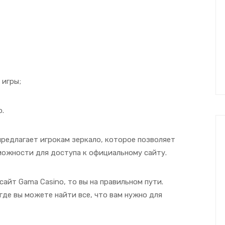
 игры;
.
предлагает игрокам зеркало, которое позволяет
зможности для доступа к официальному сайту.
айт Gama Casino, то вы на правильном пути.
где вы можете найти все, что вам нужно для