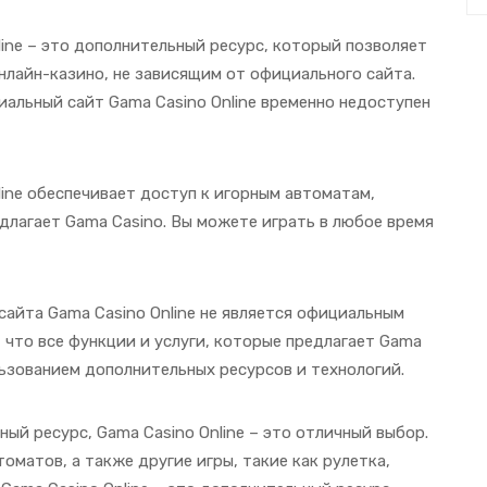
ine – это дополнительный ресурс, который позволяет
нлайн-казино, не зависящим от официального сайта.
иальный сайт Gama Casino Online временно недоступен
ine обеспечивает доступ к игорным автоматам,
едлагает Gama Casino. Вы можете играть в любое время
сайта Gama Casino Online не является официальным
, что все функции и услуги, которые предлагает Gama
ользованием дополнительных ресурсов и технологий.
ый ресурс, Gama Casino Online – это отличный выбор.
оматов, а также другие игры, такие как рулетка,