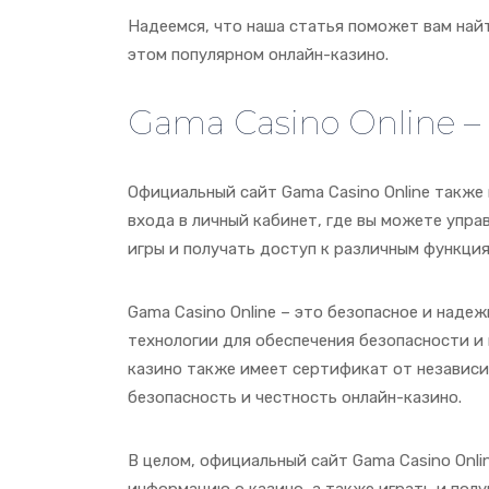
Надеемся, что наша статья поможет вам найт
этом популярном онлайн-казино.
Gama Casino Online 
Официальный сайт Gama Casino Online также
входа в личный кабинет, где вы можете упр
игры и получать доступ к различным функция
Gama Casino Online – это безопасное и наде
технологии для обеспечения безопасности и
казино также имеет сертификат от независ
безопасность и честность онлайн-казино.
В целом, официальный сайт Gama Casino Onli
информацию о казино, а также играть и полу