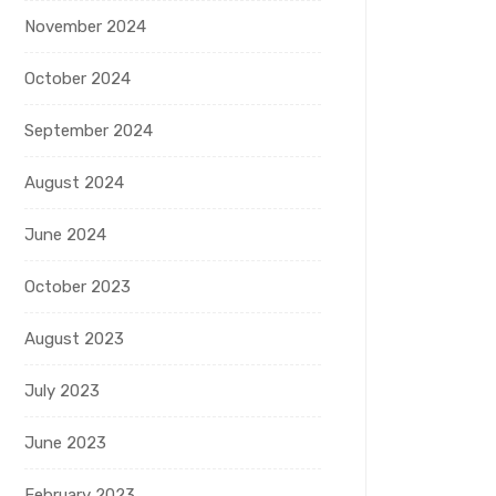
November 2024
October 2024
September 2024
August 2024
June 2024
October 2023
August 2023
July 2023
June 2023
February 2023