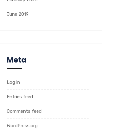
June 2019
Meta
Log in
Entries feed
Comments feed
WordPress.org