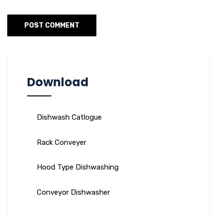
Download
Dishwash Catlogue
Rack Conveyer
Hood Type Dishwashing
Conveyor Dishwasher