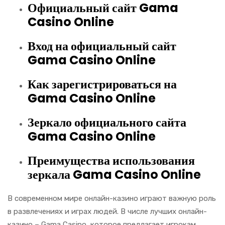
Официальный сайт Gama
Casino Online
Вход на официальный сайт
Gama Casino Online
Как зарегистрироваться на
Gama Casino Online
Зеркало официального сайта
Gama Casino Online
Преимущества использования
зеркала Gama Casino Online
В современном мире онлайн-казино играют важную роль
в развлечениях и играх людей. В числе лучших онлайн-
казино – Gama Casino, которое предлагает игрокам