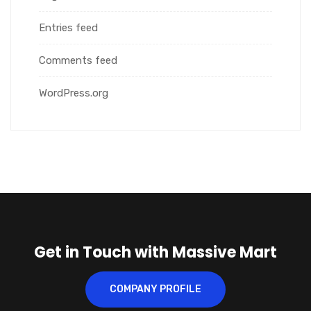
Entries feed
Comments feed
WordPress.org
Get in Touch with Massive Mart
COMPANY PROFILE