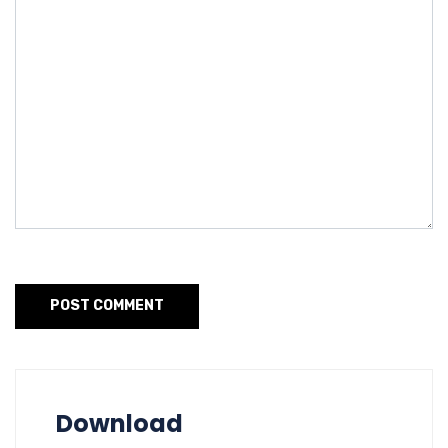
Download