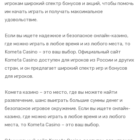
игрокам широкий спектр бонусов и акций, чтобы помочь
им начать играть и получать максимальное
удовольствие.
Если вы ищете надежное и безопасное онлайн-казино,
где можно играть в любое время и из любого места, то
Kometa Casino – это ваш выбор. Официальный сайт
Kometa Casino доступен для игроков из России и других
стран, и он предлагает широкий спектр игр и бонусов
для игроков.
Комета казино – это место, где вы можете найти
развлечение, шанс выиграть большие суммы денег и
безопасное игровое окружение. Если вы ищете онлайн-
казино, где можно играть в любое время и из любого
места, то Kometa Casino – это ваш выбор.