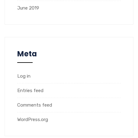
June 2019
Meta
Log in
Entries feed
Comments feed
WordPress.org