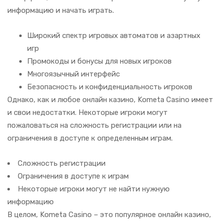
информацию и начать играть.
Широкий спектр игровых автоматов и азартных
игр
Промокоды и бонусы для новых игроков
Многоязычный интерфейс
Безопасность и конфиденциальность игроков
Однако, как и любое онлайн казино, Kometa Casino имеет
и свои недостатки. Некоторые игроки могут
пожаловаться на сложность регистрации или на
ограничения в доступе к определенным играм.
Сложность регистрации
Ограничения в доступе к играм
Некоторые игроки могут не найти нужную
информацию
В целом, Kometa Casino – это популярное онлайн казино,