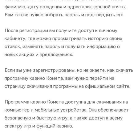
фамилию, дату рождения и адрес электронной почты.
Вам также нужно выбрать пароль и подтвердить его.
После регистрации вы получите доступ к личному
кабинету, где можно просматривать историю своих
ставок, изменять пароль и получать информацию о
новых акциях и предложениях.
Если вы уже зарегистрированы, но не знаете, как скачать
программу казино Комета, вам нужно перейти на
страницу скачивания программы на официальном сайте.
Программа казино Комета доступна для скачивания на
компьютер и мобильные устройства. Она обеспечивает
безопасную и быструю игру, а также доступ к всему
спектру игр и функций казино.