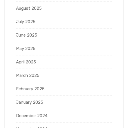
August 2025
July 2025
June 2025
May 2025
April 2025
March 2025
February 2025
January 2025
December 2024