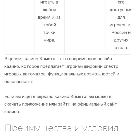
играть в
его
любое
доступны
время и из
для
любой
игроков и
точки
России и
мира.
других
стран.
В целом, казино Комета – это современное онлайн-
казино, которое предлагает игрокам широкий спектр
игровых автоматов, функциональных возможностей и
безопасность.
Если вы ищете зеркало казино Комета, вы можете
скачать приложение или зайти на официальный сайт
казино.
Преимущества и условия