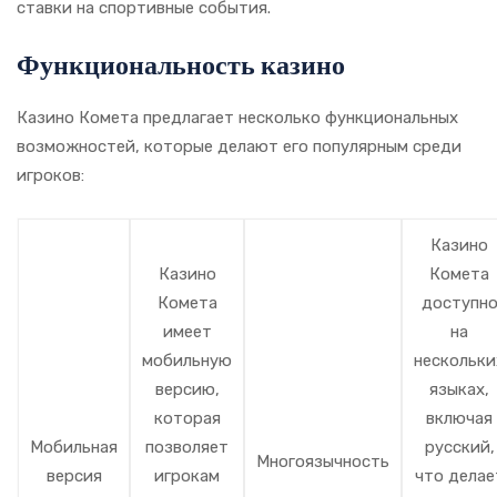
ставки на спортивные события.
Функциональность казино
Казино Комета предлагает несколько функциональных
возможностей, которые делают его популярным среди
игроков:
Казино
Казино
Комета
Комета
доступн
имеет
на
мобильную
нескольки
версию,
языках,
которая
включая
Мобильная
позволяет
русский,
Многоязычность
версия
игрокам
что делае