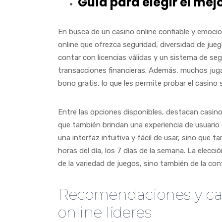
Guía para elegir el mejo
En busca de un casino online confiable y emocion
online que ofrezca seguridad, diversidad de jue
contar con licencias válidas y un sistema de s
transacciones financieras. Además, muchos juga
bono gratis, lo que les permite probar el casino s
Entre las opciones disponibles, destacan casin
que también brindan una experiencia de usuario 
una interfaz intuitiva y fácil de usar, sino que 
horas del día, los 7 días de la semana. La elecc
de la variedad de juegos, sino también de la confi
Recomendaciones y cara
online líderes