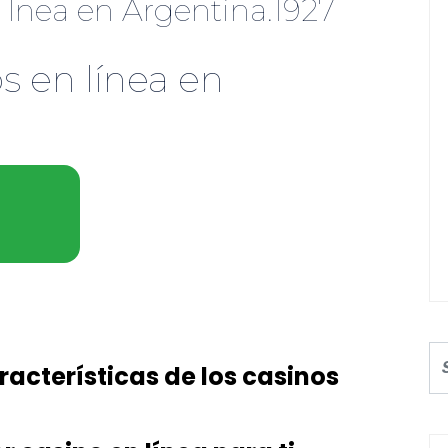
 lnea en Argentina.1927
s en línea en
cterísticas de los casinos