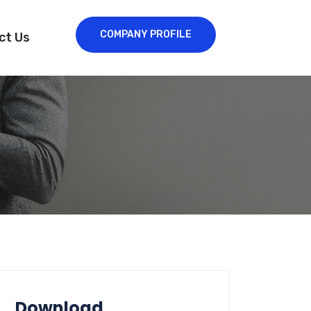
COMPANY PROFILE
ct Us
Download