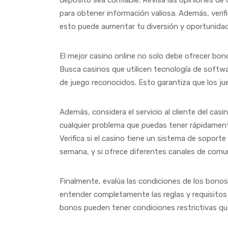
para obtener información valiosa. Además, verifi
esto puede aumentar tu diversión y oportunidad
El mejor casino online no solo debe ofrecer bon
Busca casinos que utilicen tecnología de softwa
de juego reconocidos. Esto garantiza que los j
Además, considera el servicio al cliente del casin
cualquier problema que puedas tener rápidament
Verifica si el casino tiene un sistema de soporte a
semana, y si ofrece diferentes canales de comun
Finalmente, evalúa las condiciones de los bono
entender completamente las reglas y requisitos
bonos pueden tener condiciones restrictivas que