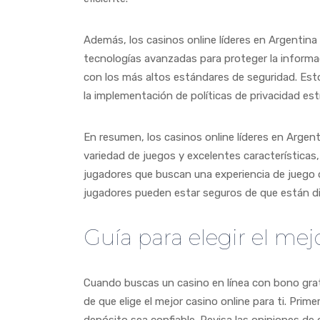
Además, los casinos online líderes en Argentina s
tecnologías avanzadas para proteger la informac
con los más altos estándares de seguridad. Esto 
la implementación de políticas de privacidad est
En resumen, los casinos online líderes en Arge
variedad de juegos y excelentes características, 
jugadores que buscan una experiencia de juego de a
jugadores pueden estar seguros de que están d
Guía para elegir el mejo
Cuando buscas un casino en línea con bono grati
de que elige el mejor casino online para ti. Prim
depósito sea confiable. Revisa las opiniones de