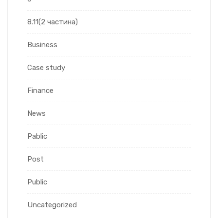
8.11(2 частина)
Business
Case study
Finance
News
Pablic
Post
Public
Uncategorized