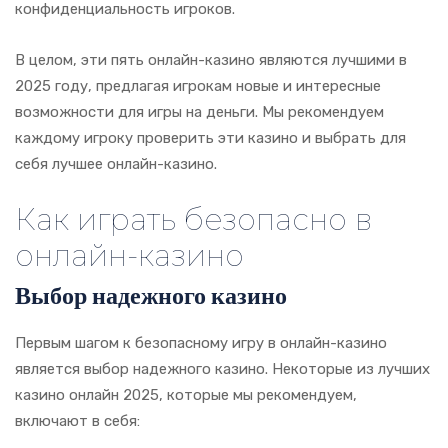
конфиденциальность игроков.
В целом, эти пять онлайн-казино являются лучшими в
2025 году, предлагая игрокам новые и интересные
возможности для игры на деньги. Мы рекомендуем
каждому игроку проверить эти казино и выбрать для
себя лучшее онлайн-казино.
Как играть безопасно в
онлайн-казино
Выбор надежного казино
Первым шагом к безопасному игру в онлайн-казино
является выбор надежного казино. Некоторые из лучших
казино онлайн 2025, которые мы рекомендуем,
включают в себя: