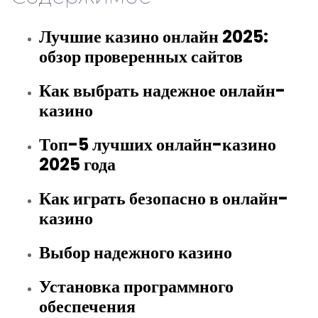
Лучшие казино онлайн 2025:
обзор проверенных сайтов
Как выбрать надежное онлайн-
казино
Топ-5 лучших онлайн-казино
2025 года
Как играть безопасно в онлайн-
казино
Выбор надежного казино
Установка программного
обеспечения