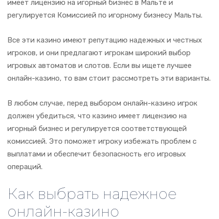
имеет лицензию на игорный бизнес в Мальте и
регулируется Комиссией по игорному бизнесу Мальты.
Все эти казино имеют репутацию надежных и честных
игроков, и они предлагают игрокам широкий выбор
игровых автоматов и слотов. Если вы ищете лучшее
онлайн-казино, то вам стоит рассмотреть эти варианты.
В любом случае, перед выбором онлайн-казино игрок
должен убедиться, что казино имеет лицензию на
игорный бизнес и регулируется соответствующей
комиссией. Это поможет игроку избежать проблем с
выплатами и обеспечит безопасность его игровых
операций.
Как выбрать надежное
онлайн-казино