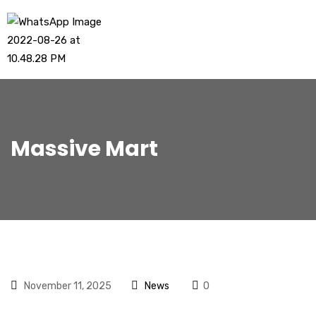
Massive Mart
November 11, 2025
News
0