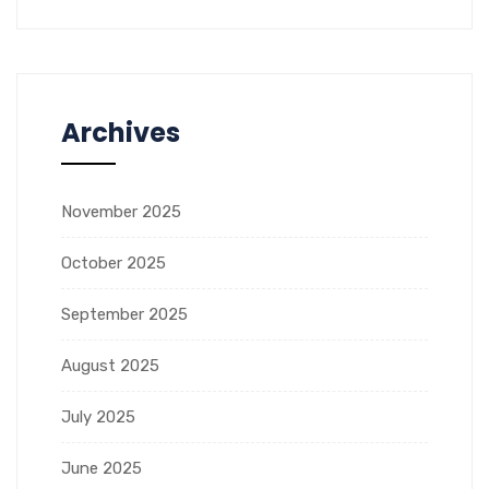
Archives
November 2025
October 2025
September 2025
August 2025
July 2025
June 2025