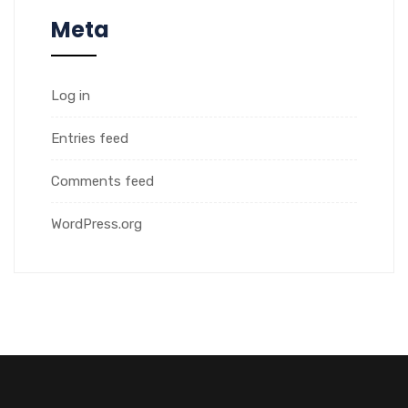
Meta
Log in
Entries feed
Comments feed
WordPress.org