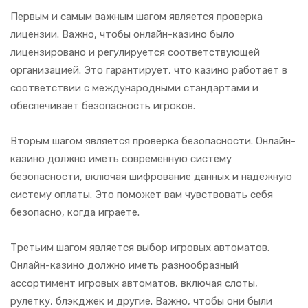
Первым и самым важным шагом является проверка
лицензии. Важно, чтобы онлайн-казино было
лицензировано и регулируется соответствующей
организацией. Это гарантирует, что казино работает в
соответствии с международными стандартами и
обеспечивает безопасность игроков.
Вторым шагом является проверка безопасности. Онлайн-
казино должно иметь современную систему
безопасности, включая шифрование данных и надежную
систему оплаты. Это поможет вам чувствовать себя
безопасно, когда играете.
Третьим шагом является выбор игровых автоматов.
Онлайн-казино должно иметь разнообразный
ассортимент игровых автоматов, включая слоты,
рулетку, блэкджек и другие. Важно, чтобы они были