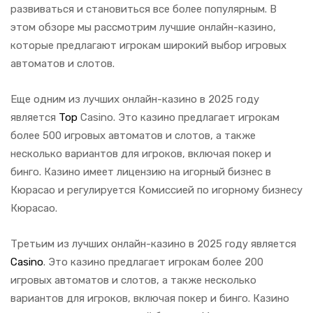
развиваться и становиться все более популярным. В
этом обзоре мы рассмотрим лучшие онлайн-казино,
которые предлагают игрокам широкий выбор игровых
автоматов и слотов.
Еще одним из лучших онлайн-казино в 2025 году
является
Top
Casino. Это казино предлагает игрокам
более 500 игровых автоматов и слотов, а также
несколько вариантов для игроков, включая покер и
бинго. Казино имеет лицензию на игорный бизнес в
Кюрасао и регулируется Комиссией по игорному бизнесу
Кюрасао.
Третьим из лучших онлайн-казино в 2025 году является
Casino
. Это казино предлагает игрокам более 200
игровых автоматов и слотов, а также несколько
вариантов для игроков, включая покер и бинго. Казино