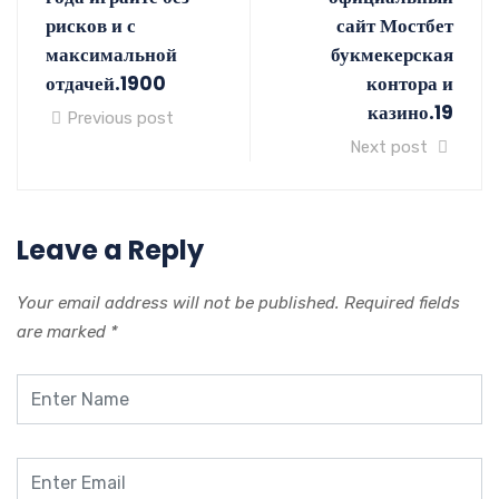
рисков и с
сайт Мостбет
максимальной
букмекерская
отдачей.1900
контора и
казино.19
Previous post
Next post
Leave a Reply
Your email address will not be published.
Required fields
are marked
*