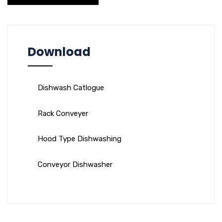
Download
Dishwash Catlogue
Rack Conveyer
Hood Type Dishwashing
Conveyor Dishwasher