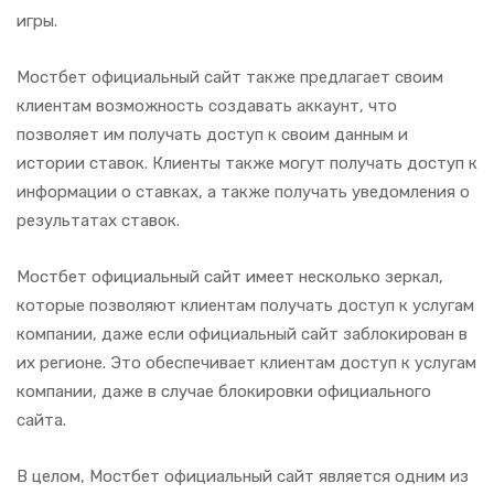
игры.
Мостбет официальный сайт также предлагает своим
клиентам возможность создавать аккаунт, что
позволяет им получать доступ к своим данным и
истории ставок. Клиенты также могут получать доступ к
информации о ставках, а также получать уведомления о
результатах ставок.
Мостбет официальный сайт имеет несколько зеркал,
которые позволяют клиентам получать доступ к услугам
компании, даже если официальный сайт заблокирован в
их регионе. Это обеспечивает клиентам доступ к услугам
компании, даже в случае блокировки официального
сайта.
В целом, Мостбет официальный сайт является одним из