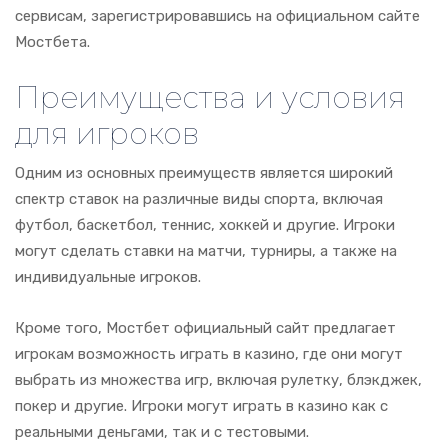
сервисам, зарегистрировавшись на официальном сайте
Мостбета.
Преимущества и условия
для игроков
Одним из основных преимуществ является широкий
спектр ставок на различные виды спорта, включая
футбол, баскетбол, теннис, хоккей и другие. Игроки
могут сделать ставки на матчи, турниры, а также на
индивидуальные игроков.
Кроме того, Мостбет официальный сайт предлагает
игрокам возможность играть в казино, где они могут
выбрать из множества игр, включая рулетку, блэкджек,
покер и другие. Игроки могут играть в казино как с
реальными деньгами, так и с тестовыми.