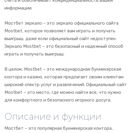
счета и обеспечивает конфиденциальность вашей
информации.
Мостбет зеркало – это зеркало официального сайта
Mostbet, которое позволяет вам играть и получать
выигрыш, даже если официальный сайт недоступен.
Зеркало Mostbet – это безопасный и надежный способ
играть и получать выигрыш.
В целом, Mostbet – это международная букмекерская
контора и казино, которая предлагает своим клиентам
широкий спектр услуг и развлечений. Официальный сайт
Mostbet – это место, где можно найти все, что нужно
для комфортного и безопасного игорного досуга.
Описание и функции
Мостбет – это популярная букмекерская контора,