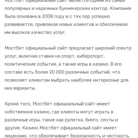
Мостбет официальный сайт является одним из самых
популярных и надежных букмекерских контор. Компания
была основана в 2008 году и с тех пор успешно
развивается, привлекая новых клиентов и обеспечивая
им высокое качество услуг.
Мостбет официальный сайт предлагает широкий спектр
услуг, включая ставки на спорт, киберспорт,
политические события, а также игры в казино. В его
составе есть более 20 000 различных событий, что
позволяет клиентам выбрать наиболее интересные для
них варианты.
Кроме того, Мостбет официальный сайт имеет
собственное казино, где клиенты могут играть в
различные игры, такие как рулетка, бинго, слоты и
другие. Казино Мостбет официальный сайт имеет
лицензию, что обеспечивает безопасность и честность