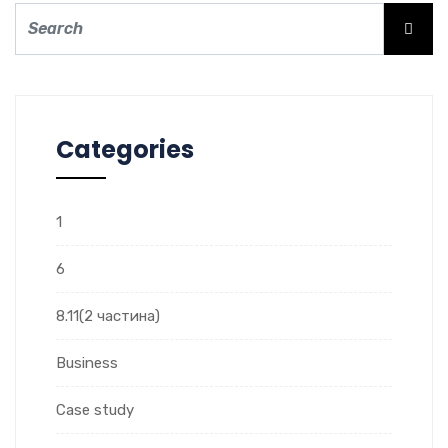
Categories
1
6
8.11(2 частина)
Business
Case study