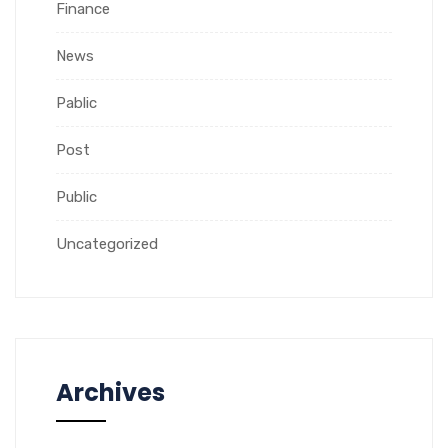
Finance
News
Pablic
Post
Public
Uncategorized
Archives