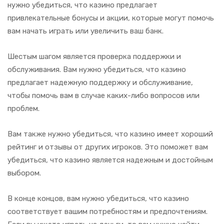
нужно убедиться, что казино предлагает
привлекательные бонусы и акции, которые могут помочь
вам начать играть или увеличить ваш банк.
Шестым шагом является проверка поддержки и
обслуживания. Вам нужно убедиться, что казино
предлагает надежную поддержку и обслуживание,
чтобы помочь вам в случае каких-либо вопросов или
проблем.
Вам также нужно убедиться, что казино имеет хороший
рейтинг и отзывы от других игроков. Это поможет вам
убедиться, что казино является надежным и достойным
выбором.
В конце концов, вам нужно убедиться, что казино
соответствует вашим потребностям и предпочтениям.