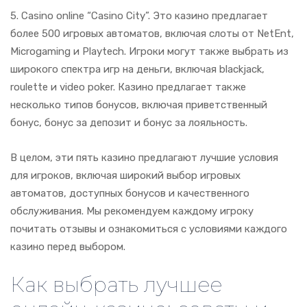
5. Casino online “Casino City”. Это казино предлагает
более 500 игровых автоматов, включая слоты от NetEnt,
Microgaming и Playtech. Игроки могут также выбрать из
широкого спектра игр на деньги, включая blackjack,
roulette и video poker. Казино предлагает также
несколько типов бонусов, включая приветственный
бонус, бонус за депозит и бонус за лояльность.
В целом, эти пять казино предлагают лучшие условия
для игроков, включая широкий выбор игровых
автоматов, доступных бонусов и качественного
обслуживания. Мы рекомендуем каждому игроку
почитать отзывы и ознакомиться с условиями каждого
казино перед выбором.
Как выбрать лучшее