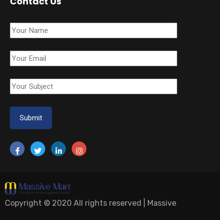
Contact Us
Copyright © 2020 All rights reserved | Massive