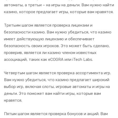
автоматы, а третьи – на игры на деньги. Вам нужно найти
казино, которое предлагает игры, которые вам нравятся.
Третьим шагом является проверка лицензии и
безопасности казино. Вам нужно убедиться, что казино
имеет действующую лицензию и обеспечивает
безопасность своих игроков. Это может быть сделано,
проверив, является ли казино членом известных
ассоциаций, таких как eCOGRA или iTech Labs.
Четвертым шагом является проверка ассортимента игр.
Вам нужно убедиться, что казино предлагает широкий
выбор игр, включая слоты, игровые автоматы и игры на
деньги. Это поможет вам найти игры, которые вам
нравятся.
Пятым шагом является проверка бонусов и акций. Вам