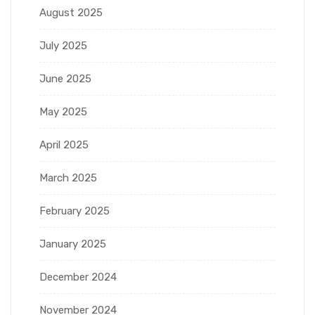
August 2025
July 2025
June 2025
May 2025
April 2025
March 2025
February 2025
January 2025
December 2024
November 2024