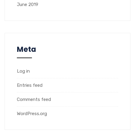
June 2019
Meta
Log in
Entries feed
Comments feed
WordPress.org