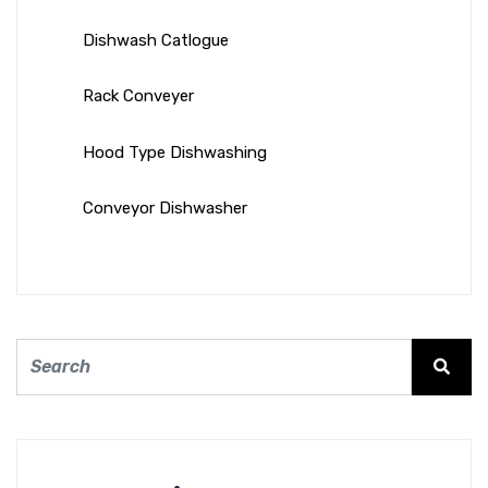
Dishwash Catlogue
Rack Conveyer
Hood Type Dishwashing
Conveyor Dishwasher