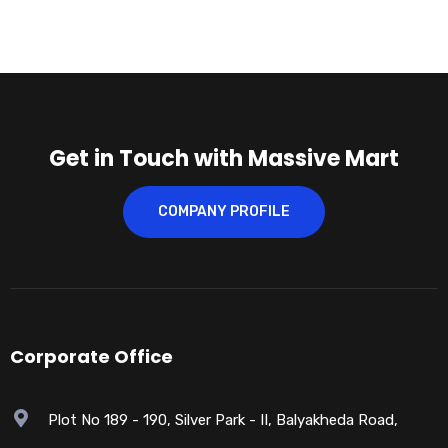
Get in Touch with Massive Mart
COMPANY PROFILE
Corporate Office
Plot No 189 - 190, Silver Park - II, Balyakheda Road,