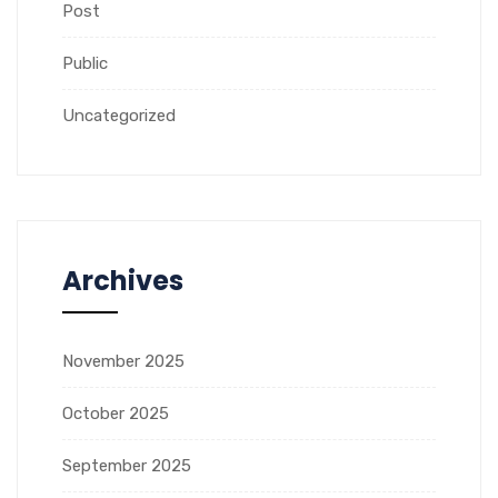
Post
Public
Uncategorized
Archives
November 2025
October 2025
September 2025