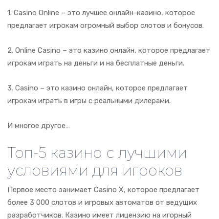
1. Casino Online – это лучшее онлайн-казино, которое
предлагает игрокам огромный выбор слотов и бонусов.
2. Online Casino – это казино онлайн, которое предлагает
игрокам играть на деньги и на бесплатные деньги.
3. Casino – это казино онлайн, которое предлагает
игрокам играть в игры с реальными дилерами.
И многое другое…
Топ-5 казино с лучшими
условиями для игроков
Первое место занимает Casino X, которое предлагает
более 3 000 слотов и игровых автоматов от ведущих
разработчиков. Казино имеет лицензию на игорный