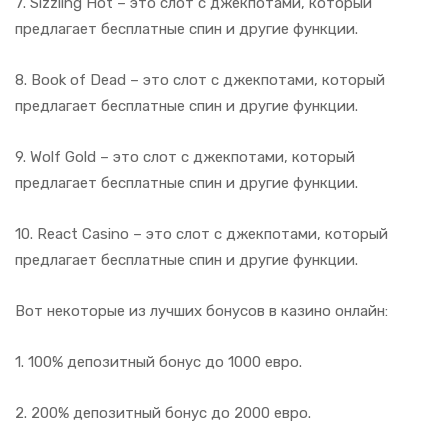
7. Sizzling Hot – это слот с джекпотами, который
предлагает бесплатные спин и другие функции.
8. Book of Dead – это слот с джекпотами, который
предлагает бесплатные спин и другие функции.
9. Wolf Gold – это слот с джекпотами, который
предлагает бесплатные спин и другие функции.
10. React Casino – это слот с джекпотами, который
предлагает бесплатные спин и другие функции.
Вот некоторые из лучших бонусов в казино онлайн:
1. 100% депозитный бонус до 1000 евро.
2. 200% депозитный бонус до 2000 евро.