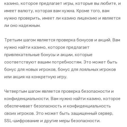
казино, которое предлагает игры, которые вы любите, и
имеет валюту, которая вам нужна. Кроме того, вам
нужно проверить, имеет ли казино лицензию и является
ли оно надежным.
Третьим шагом является проверка бонусов и акций. Вам
нужно найти казино, которое предлагает
привлекательные бонусы и акции, которые
соответствуют вашим потребностям. Это может быть
бонус для новых игроков, бонус для лояльных игроков
или акция на конкретную игру.
Четвертым шагом является проверка безопасности и
конфиденциальности. Вам нужно найти казино, которое
обеспечивает безопасность и конфиденциальность
своих игроков. Это может быть защищенный сервер,
SSL-шифрование и другие меры безопасности.