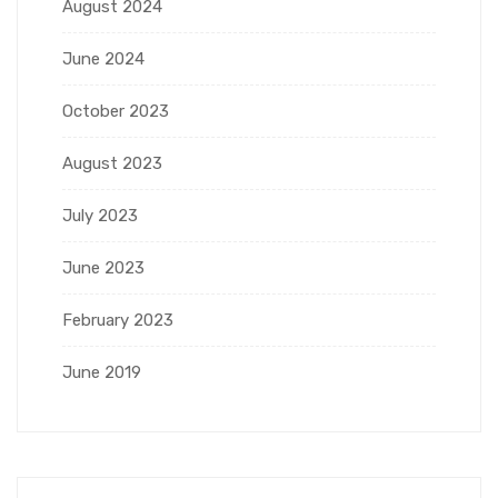
August 2024
June 2024
October 2023
August 2023
July 2023
June 2023
February 2023
June 2019