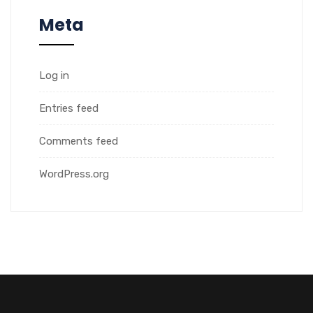
Meta
Log in
Entries feed
Comments feed
WordPress.org