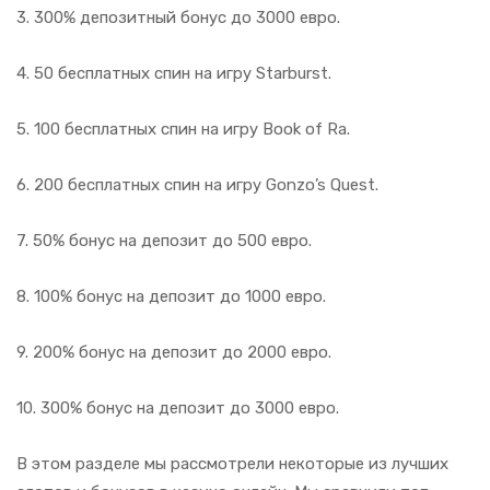
3. 300% депозитный бонус до 3000 евро.
4. 50 бесплатных спин на игру Starburst.
5. 100 бесплатных спин на игру Book of Ra.
6. 200 бесплатных спин на игру Gonzo’s Quest.
7. 50% бонус на депозит до 500 евро.
8. 100% бонус на депозит до 1000 евро.
9. 200% бонус на депозит до 2000 евро.
10. 300% бонус на депозит до 3000 евро.
В этом разделе мы рассмотрели некоторые из лучших