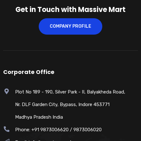
Get in Touch with Massive Mart
COMPANY PROFILE
Corporate Office
Plot No 189 - 190, Silver Park - II, Balyakheda Road,
Nr. DLF Garden City, Bypass, Indore 453771
Madhya Pradesh India
Phone: +91 9873006620 / 9873006020