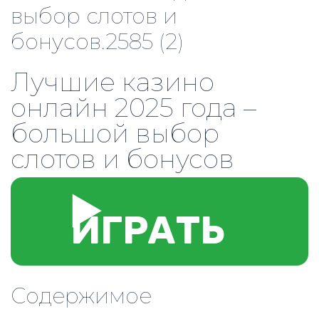
выбор слотов и
бонусов.2585 (2)
Лучшие казино
онлайн 2025 года –
большой выбор
слотов и бонусов
▶️
ИГРАТЬ
Содержимое