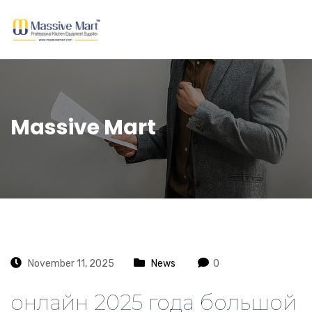
Massive Mart
November 11, 2025
News
0
онлайн 2025 года большой