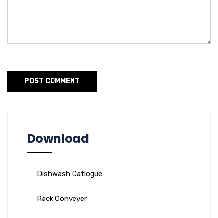
Download
Dishwash Catlogue
Rack Conveyer