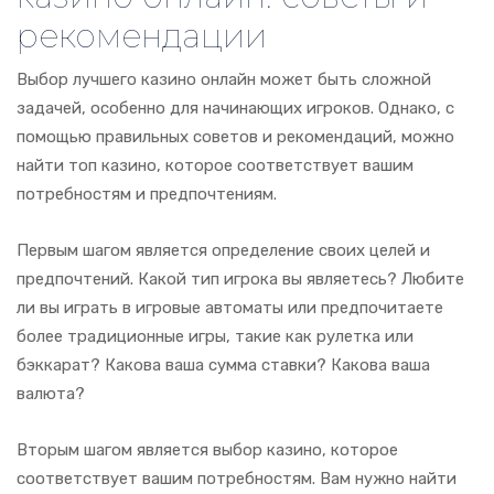
рекомендации
Выбор лучшего казино онлайн может быть сложной
задачей, особенно для начинающих игроков. Однако, с
помощью правильных советов и рекомендаций, можно
найти топ казино, которое соответствует вашим
потребностям и предпочтениям.
Первым шагом является определение своих целей и
предпочтений. Какой тип игрока вы являетесь? Любите
ли вы играть в игровые автоматы или предпочитаете
более традиционные игры, такие как рулетка или
бэккарат? Какова ваша сумма ставки? Какова ваша
валюта?
Вторым шагом является выбор казино, которое
соответствует вашим потребностям. Вам нужно найти