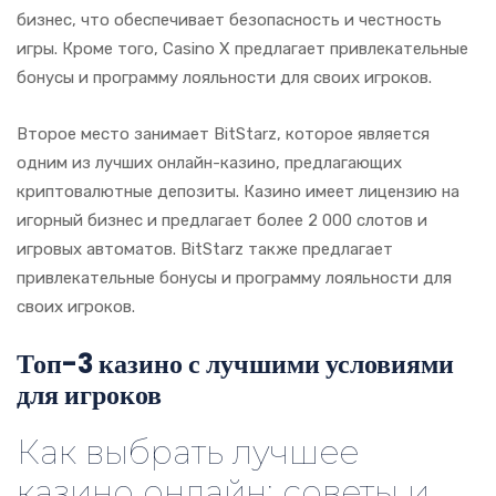
бизнес, что обеспечивает безопасность и честность
игры. Кроме того, Casino X предлагает привлекательные
бонусы и программу лояльности для своих игроков.
Второе место занимает BitStarz, которое является
одним из лучших онлайн-казино, предлагающих
криптовалютные депозиты. Казино имеет лицензию на
игорный бизнес и предлагает более 2 000 слотов и
игровых автоматов. BitStarz также предлагает
привлекательные бонусы и программу лояльности для
своих игроков.
Топ-3 казино с лучшими условиями
для игроков
Как выбрать лучшее
казино онлайн: советы и