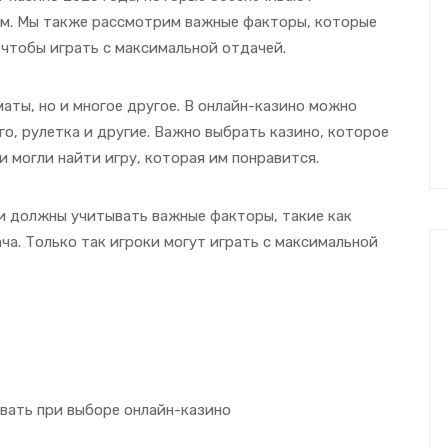
ам. Мы также рассмотрим важные факторы, которые
 чтобы играть с максимальной отдачей.
маты, но и многое другое. В онлайн-казино можно
нго, рулетка и другие. Важно выбрать казино, которое
и могли найти игру, которая им понравится.
и должны учитывать важные факторы, такие как
ча. Только так игроки могут играть с максимальной
вать при выборе онлайн-казино