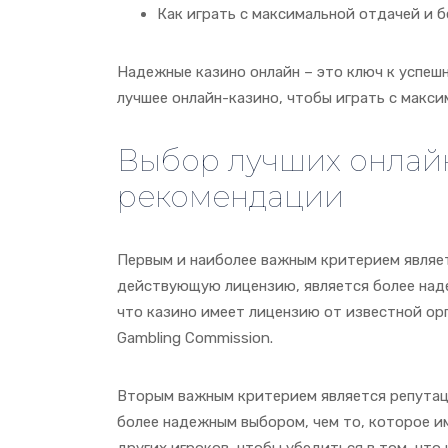
Как играть с максимальной отдачей и б
Надежные казино онлайн – это ключ к успеш
лучшее онлайн-казино, чтобы играть с макси
Выбор лучших онлайн
рекомендации
Первым и наиболее важным критерием являет
действующую лицензию, является более над
что казино имеет лицензию от известной орг
Gambling Commission.
Вторым важным критерием является репутаци
более надежным выбором, чем то, которое 
других игроков, чтобы убедиться в том, что