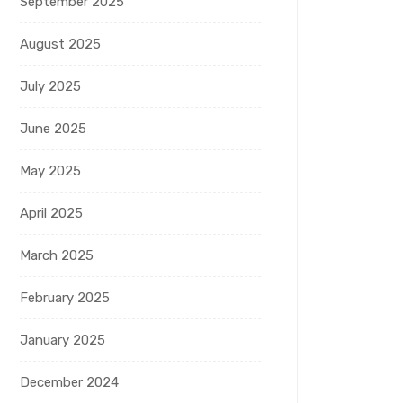
September 2025
August 2025
July 2025
June 2025
May 2025
April 2025
March 2025
February 2025
January 2025
December 2024