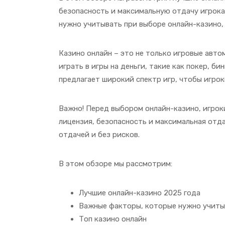
безопасность и максимальную отдачу игрок
нужно учитывать при выборе онлайн-казино,
Казино онлайн – это не только игровые авто
играть в игры на деньги, такие как покер, би
предлагает широкий спектр игр, чтобы игрок
Важно! Перед выбором онлайн-казино, игрок
лицензия, безопасность и максимальная отда
отдачей и без рисков.
В этом обзоре мы рассмотрим:
Лучшие онлайн-казино 2025 года
Важные факторы, которые нужно учиты
Топ казино онлайн