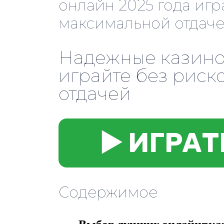
онлайн 2025 года игр
максимальной отдаче
Надежные казино 
играйте без риск
отдачей
▶️ ИГРАТ
Содержимое