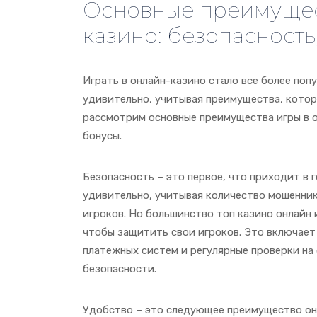
Основные преимущес
казино: безопасность
Играть в онлайн-казино стало все более поп
удивительно, учитывая преимущества, котор
рассмотрим основные преимущества игры в о
бонусы.
Безопасность – это первое, что приходит в г
удивительно, учитывая количество мошенни
игроков. Но большинство топ казино онлайн
чтобы защитить свои игроков. Это включает
платежных систем и регулярные проверки н
безопасности.
Удобство – это следующее преимущество онл