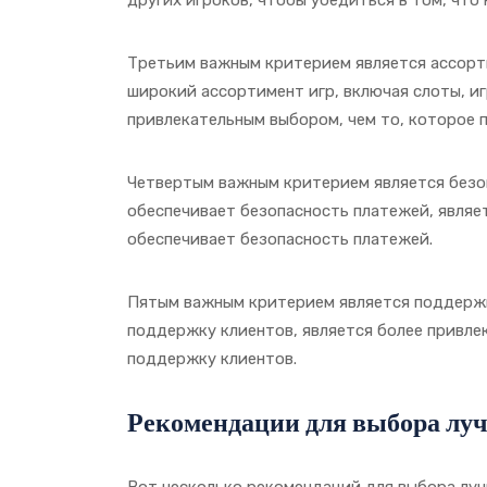
Третьим важным критерием является ассорти
широкий ассортимент игр, включая слоты, иг
привлекательным выбором, чем то, которое 
Четвертым важным критерием является безо
обеспечивает безопасность платежей, являе
обеспечивает безопасность платежей.
Пятым важным критерием является поддержк
поддержку клиентов, является более привле
поддержку клиентов.
Рекомендации для выбора лу
Вот несколько рекомендаций для выбора луч