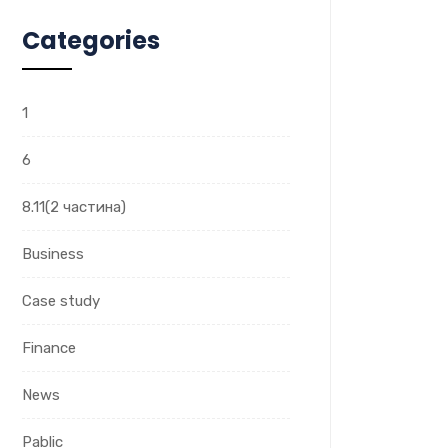
Categories
1
6
8.11(2 частина)
Business
Case study
Finance
News
Pablic