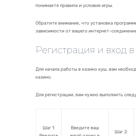
понимаете правила и условия игры.
Обратите внимание, что установка программ
зависимости от вашего интернет-соединения
Регистрация и вход в
Для начала работы в казино куш, вам необх
казино.
Для регистрации, вам нужно выполнить след
Шаг 1:
Введите ваш
Шаг 2:
Введите
email-адрес в