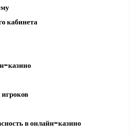
ему
о кабинета
йн-казино
 игроков
асность в онлайн-казино