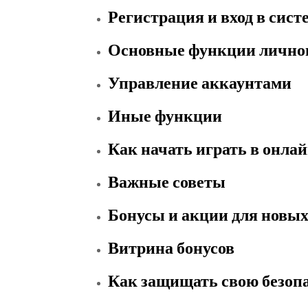
Регистрация и вход в сист
Основные функции личног
Управление аккаунтами
Иные функции
Как начать играть в онла
Важные советы
Бонусы и акции для новых
Витрина бонусов
Как защищать свою безоп