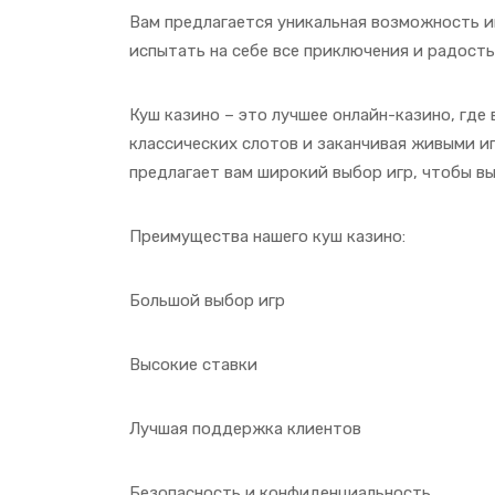
Вам предлагается уникальная возможность и
испытать на себе все приключения и радость
Куш казино – это лучшее онлайн-казино, где 
классических слотов и заканчивая живыми и
предлагает вам широкий выбор игр, чтобы вы
Преимущества нашего куш казино:
Большой выбор игр
Высокие ставки
Лучшая поддержка клиентов
Безопасность и конфиденциальность