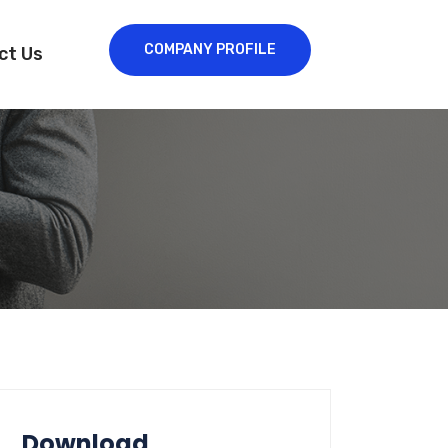
COMPANY PROFILE
ct Us
Download