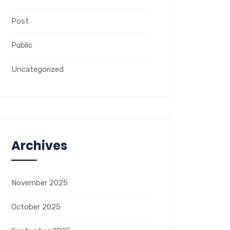
Post
Public
Uncategorized
Archives
November 2025
October 2025