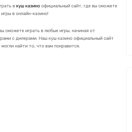
грать в
куш казино
официальный сайт, где вы сможете
 игры в онлайн-казино!
вы сможете играть в любые игры, начиная от
грами с дилерами. Наш куш казино официальный сайт
 могли найти то, что вам понравится.