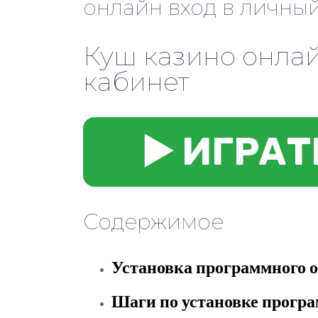
онлайн вход в личный
Куш казино онлай
кабинет
▶️ ИГРАТ
Содержимое
Установка программного 
Шаги по установке програ