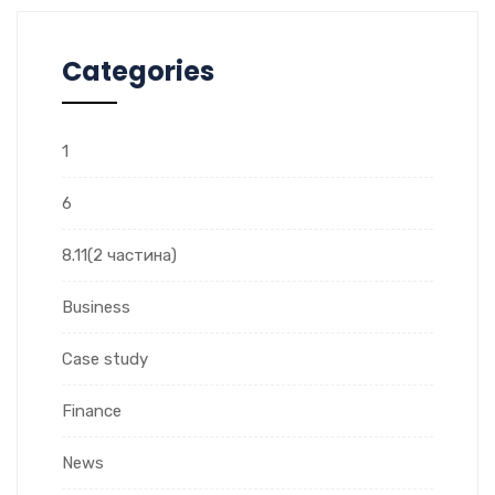
Categories
1
6
8.11(2 частина)
Business
Case study
Finance
News