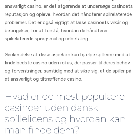
ansvarligt casino, er det afgørende at undersøge casinoets
reputasjon og opleve, hvordan det håndterer spilrelaterede
problemer. Det er også vigtigt at læse casinoets vilkår og
betingelser, for at forstå, hvordan de håndterer
spilrelaterede spørgsmål og udbetaling.
Genkendelse af disse aspekter kan hjælpe spillerne med at
finde bedste casino uden rofus, der passer til deres behov
og forventninger, samtidig med at sikre sig, at de spiller på
et ansvarligt og tiltræffende casino.
Hvad er de mest populære
casinoer uden dansk
spillelicens og hvordan kan
man finde dem?