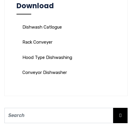
Download
Dishwash Catlogue
Rack Conveyer
Hood Type Dishwashing
Conveyor Dishwasher