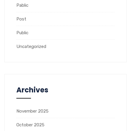
Pablic
Post
Public
Uncategorized
Archives
November 2025
October 2025