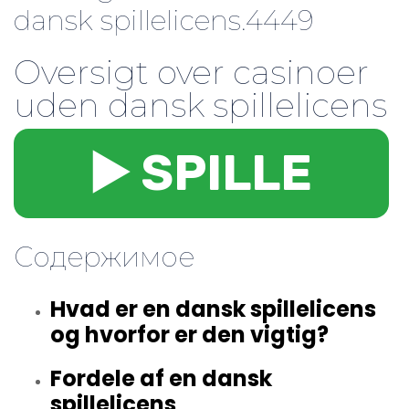
dansk spillelicens.4449
Oversigt over casinoer
uden dansk spillelicens
▶️ SPILLE
Содержимое
Hvad er en dansk spillelicens
og hvorfor er den vigtig?
Fordele af en dansk
spillelicens