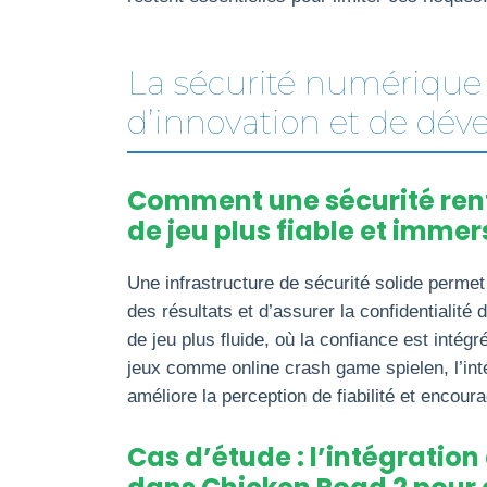
La sécurité numériqu
d’innovation et de dé
Comment une sécurité renf
de jeu plus fiable et immer
Une infrastructure de sécurité solide permet d
des résultats et d’assurer la confidentialit
de jeu plus fluide, où la confiance est inté
jeux comme online crash game spielen, l’in
améliore la perception de fiabilité et encoura
Cas d’étude : l’intégratio