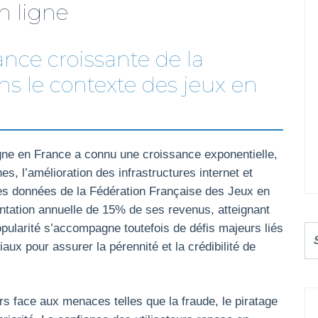
n ligne
ance croissante de la
s le contexte des jeux en
igne en France a connu une croissance exponentielle,
s, l’amélioration des infrastructures internet et
 les données de la Fédération Française des Jeux en
ntation annuelle de 15% de ses revenus, atteignant
opularité s’accompagne toutefois de défis majeurs liés
aux pour assurer la pérennité et la crédibilité de
s face aux menaces telles que la fraude, le piratage