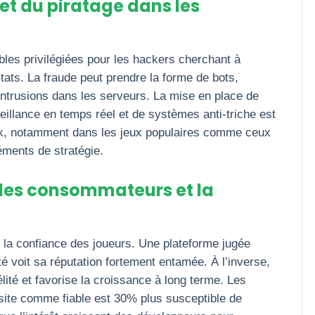
 et du piratage dans les
bles privilégiées pour les hackers cherchant à
tats. La fraude peut prendre la forme de bots,
intrusions dans les serveurs. La mise en place de
eillance en temps réel et de systèmes anti-triche est
jeux, notamment dans les jeux populaires comme ceux
éments de stratégie.
 des consommateurs et la
 la confiance des joueurs. Une plateforme jugée
té voit sa réputation fortement entamée. À l’inverse,
ité et favorise la croissance à long terme. Les
 site comme fiable est 30% plus susceptible de