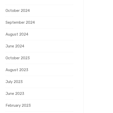
October 2024
September 2024
August 2024
June 2024
October 2023
August 2023
July 2023
June 2023
February 2023