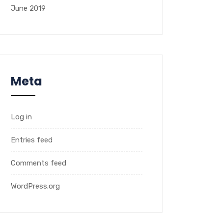
June 2019
Meta
Log in
Entries feed
Comments feed
WordPress.org