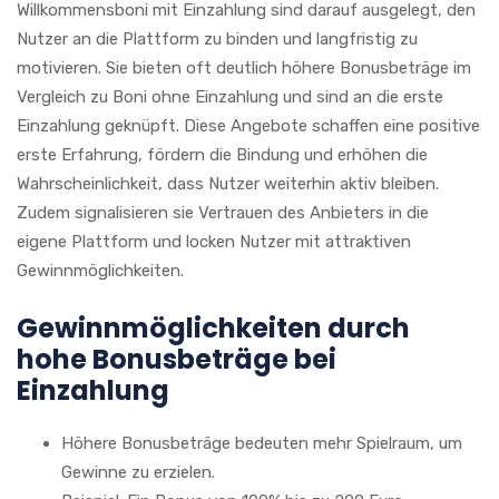
Willkommensboni mit Einzahlung sind darauf ausgelegt, den
Nutzer an die Plattform zu binden und langfristig zu
motivieren. Sie bieten oft deutlich höhere Bonusbeträge im
Vergleich zu Boni ohne Einzahlung und sind an die erste
Einzahlung geknüpft. Diese Angebote schaffen eine positive
erste Erfahrung, fördern die Bindung und erhöhen die
Wahrscheinlichkeit, dass Nutzer weiterhin aktiv bleiben.
Zudem signalisieren sie Vertrauen des Anbieters in die
eigene Plattform und locken Nutzer mit attraktiven
Gewinnmöglichkeiten.
Gewinnmöglichkeiten durch
hohe Bonusbeträge bei
Einzahlung
Höhere Bonusbeträge bedeuten mehr Spielraum, um
Gewinne zu erzielen.