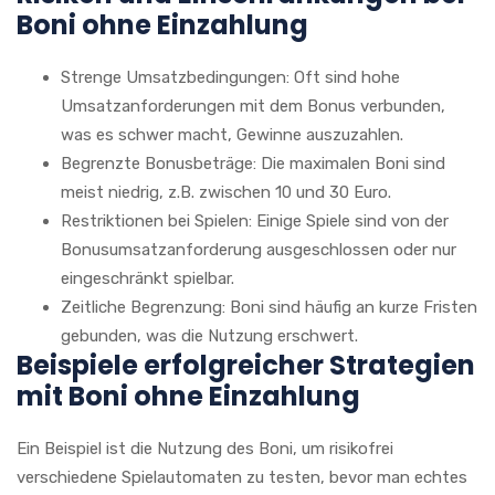
Boni ohne Einzahlung
Strenge Umsatzbedingungen: Oft sind hohe
Umsatzanforderungen mit dem Bonus verbunden,
was es schwer macht, Gewinne auszuzahlen.
Begrenzte Bonusbeträge: Die maximalen Boni sind
meist niedrig, z.B. zwischen 10 und 30 Euro.
Restriktionen bei Spielen: Einige Spiele sind von der
Bonusumsatzanforderung ausgeschlossen oder nur
eingeschränkt spielbar.
Zeitliche Begrenzung: Boni sind häufig an kurze Fristen
gebunden, was die Nutzung erschwert.
Beispiele erfolgreicher Strategien
mit Boni ohne Einzahlung
Ein Beispiel ist die Nutzung des Boni, um risikofrei
verschiedene Spielautomaten zu testen, bevor man echtes