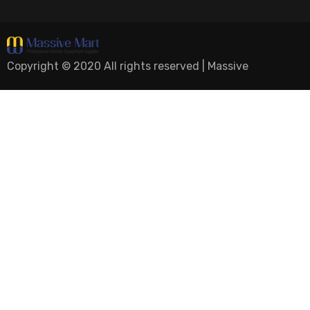
Copyright © 2020 All rights reserved | Massive