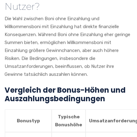
Nutzer?
Die Wahl zwischen Boni ohne Einzahlung und
Willkommensboni mit Einzahlung hat direkte finanzielle
Konsequenzen. Während Boni ohne Einzahlung eher geringe
Summen bieten, ermöglichen Willkommensboni mit
Einzahlung größere Gewinnchancen, aber auch höhere
Risiken. Die Bedingungen, insbesondere die
Umsatzanforderungen, beeinflussen, ob Nutzer ihre
Gewinne tatsächlich auszahlen können.
Vergleich der Bonus-Höhen und
Auszahlungsbedingungen
Typische
Bonustyp
Umsatzanforderun
Bonushöhe