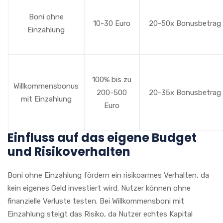
Boni ohne
10-30 Euro
20-50x Bonusbetrag
Einzahlung
100% bis zu
Willkommensbonus
200-500
20-35x Bonusbetrag
mit Einzahlung
Euro
Einfluss auf das eigene Budget
und Risikoverhalten
Boni ohne Einzahlung fördern ein risikoarmes Verhalten, da
kein eigenes Geld investiert wird. Nutzer können ohne
finanzielle Verluste testen. Bei Willkommensboni mit
Einzahlung steigt das Risiko, da Nutzer echtes Kapital