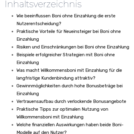
Inhaltsverzeichnis
Wie beeinflussen Boni ohne Einzahlung die erste
Nutzerentscheidung?
Praktische Vorteile für Neueinsteiger bei Boni ohne
Einzahlung
Risiken und Einschränkungen bei Boni ohne Einzahlung
Beispiele erfolgreicher Strategien mit Boni ohne
Einzahlung
Was macht Willkommensboni mit Einzahlung für die
langfristige Kundenbindung attraktiv?
Gewinnmöglichkeiten durch hohe Bonusbeträge bei
Einzahlung
Vertrauensaufbau durch verlockende Bonusangebote
Praktische Tipps zur optimalen Nutzung von
Willkommensboni mit Einzahlung
Welche finanziellen Auswirkungen haben beide Boni-
Modelle auf den Nutzer?