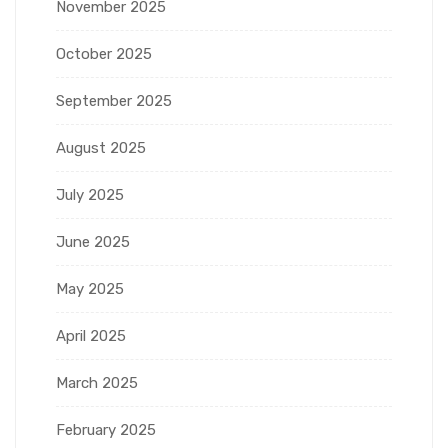
November 2025
October 2025
September 2025
August 2025
July 2025
June 2025
May 2025
April 2025
March 2025
February 2025