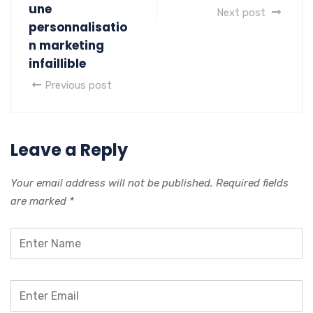
une
Next post
personnalisatio
n marketing
infaillible
Previous post
Leave a Reply
Your email address will not be published.
Required fields
are marked
*