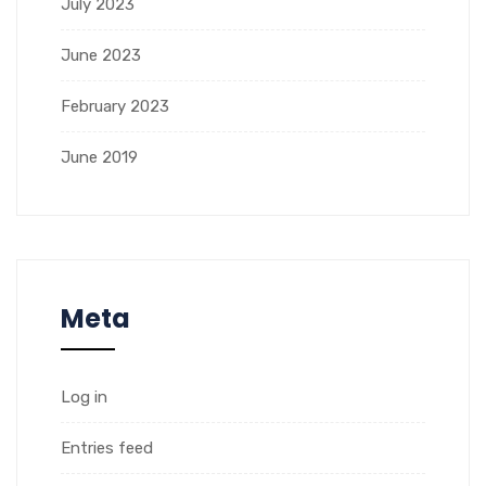
July 2023
June 2023
February 2023
June 2019
Meta
Log in
Entries feed