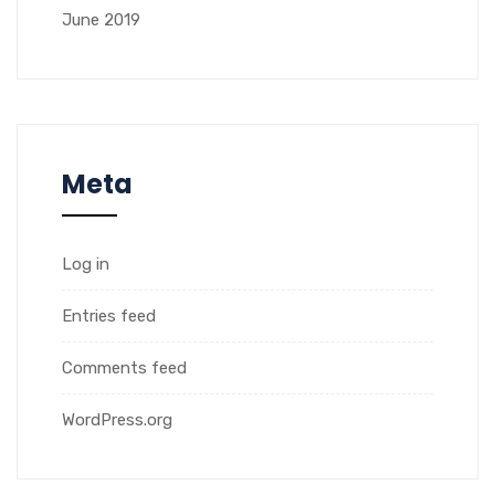
June 2019
Meta
Log in
Entries feed
Comments feed
WordPress.org