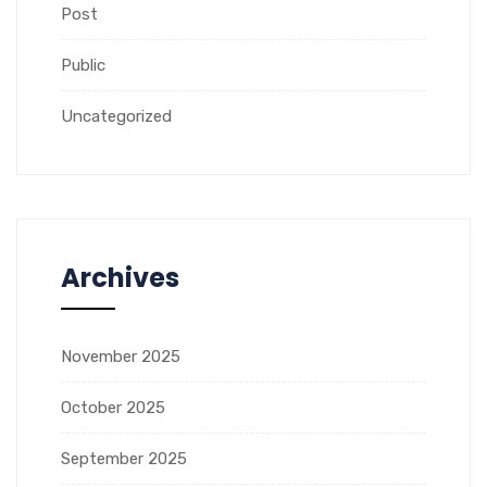
Post
Public
Uncategorized
Archives
November 2025
October 2025
September 2025