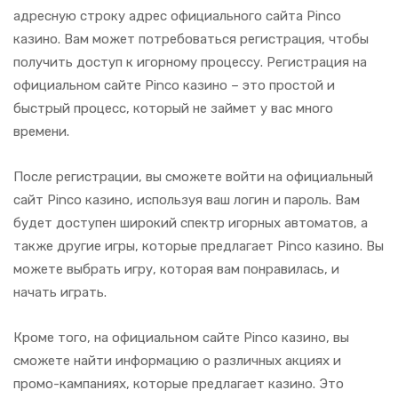
адресную строку адрес официального сайта Pinco
казино. Вам может потребоваться регистрация, чтобы
получить доступ к игорному процессу. Регистрация на
официальном сайте Pinco казино – это простой и
быстрый процесс, который не займет у вас много
времени.
После регистрации, вы сможете войти на официальный
сайт Pinco казино, используя ваш логин и пароль. Вам
будет доступен широкий спектр игорных автоматов, а
также другие игры, которые предлагает Pinco казино. Вы
можете выбрать игру, которая вам понравилась, и
начать играть.
Кроме того, на официальном сайте Pinco казино, вы
сможете найти информацию о различных акциях и
промо-кампаниях, которые предлагает казино. Это