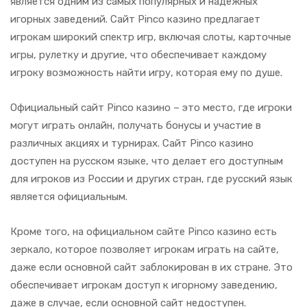
является одним из самых популярных и надежных
игорных заведений. Сайт Pinco казино предлагает
игрокам широкий спектр игр, включая слоты, карточные
игры, рулетку и другие, что обеспечивает каждому
игроку возможность найти игру, которая ему по душе.
Официальный сайт Pinco казино – это место, где игроки
могут играть онлайн, получать бонусы и участие в
различных акциях и турнирах. Сайт Pinco казино
доступен на русском языке, что делает его доступным
для игроков из России и других стран, где русский язык
является официальным.
Кроме того, на официальном сайте Pinco казино есть
зеркало, которое позволяет игрокам играть на сайте,
даже если основной сайт заблокирован в их стране. Это
обеспечивает игрокам доступ к игорному заведению,
даже в случае, если основной сайт недоступен.