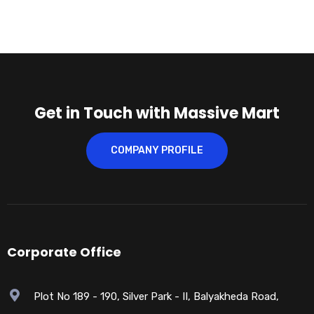
Get in Touch with Massive Mart
COMPANY PROFILE
Corporate Office
Plot No 189 - 190, Silver Park - II, Balyakheda Road,