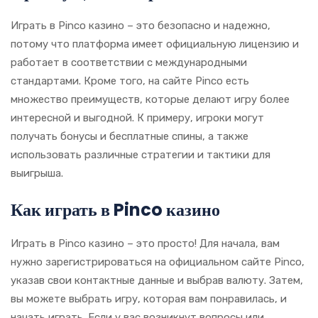
Играть в Pinco казино – это безопасно и надежно,
потому что платформа имеет официальную лицензию и
работает в соответствии с международными
стандартами. Кроме того, на сайте Pinco есть
множество преимуществ, которые делают игру более
интересной и выгодной. К примеру, игроки могут
получать бонусы и бесплатные спины, а также
использовать различные стратегии и тактики для
выигрыша.
Как играть в Pinco казино
Играть в Pinco казино – это просто! Для начала, вам
нужно зарегистрироваться на официальном сайте Pinco,
указав свои контактные данные и выбрав валюту. Затем,
вы можете выбрать игру, которая вам понравилась, и
начать играть. Если у вас возникнут вопросы или