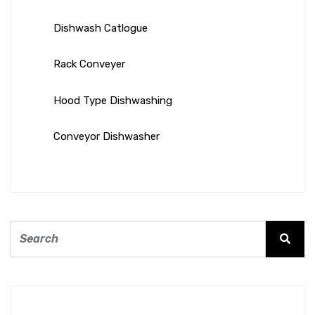
Dishwash Catlogue
Rack Conveyer
Hood Type Dishwashing
Conveyor Dishwasher