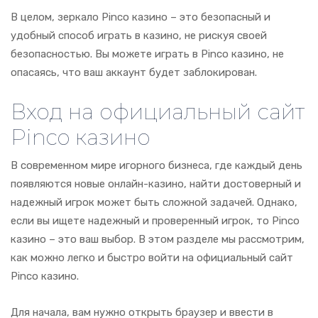
В целом, зеркало Pinco казино – это безопасный и
удобный способ играть в казино, не рискуя своей
безопасностью. Вы можете играть в Pinco казино, не
опасаясь, что ваш аккаунт будет заблокирован.
Вход на официальный сайт
Pinco казино
В современном мире игорного бизнеса, где каждый день
появляются новые онлайн-казино, найти достоверный и
надежный игрок может быть сложной задачей. Однако,
если вы ищете надежный и проверенный игрок, то Pinco
казино – это ваш выбор. В этом разделе мы рассмотрим,
как можно легко и быстро войти на официальный сайт
Pinco казино.
Для начала, вам нужно открыть браузер и ввести в