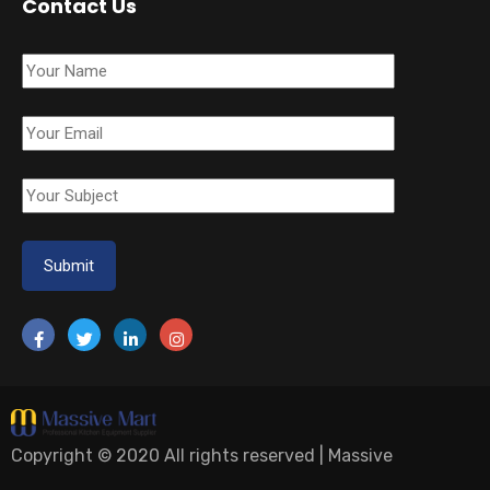
Contact Us
Copyright © 2020 All rights reserved | Massive