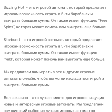
Sizzling Hot – это игровой автомат, который предлагает
игрокам возможность играть в 5-ти барабанах и
выиграть большие суммы. Он также имеет функцию “Free
Spins”, которая может помочь вам выиграть еще больше.
Starburst – это игровой автомат, который предлагает
игрокам возможность играть в 5-ти барабанах и
выиграть большие суммы. Он также имеет функцию
“Wild”, которая может помочь вам выиграть еще больше.
Мы предлагаем вам играть в эти и другие игровые
автоматы онлайн, чтобы вы могли насладиться игрой и
выиграть большие суммы.
Волна казино – это лучшее место для игроков, ищущих
новые и интересные игровые автоматы. Мы предлагаем
вам широкий выбор из лучших игровых автоматов