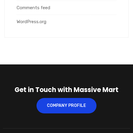
Comments feed
WordPress.org
Get in Touch with Massive Mart
COMPANY PROFILE