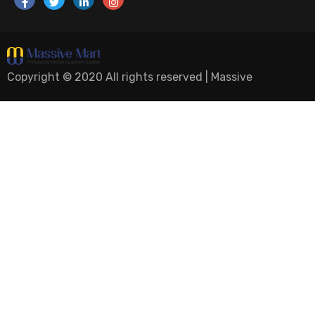
Copyright © 2020 All rights reserved | Massive