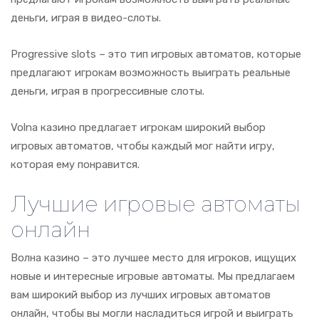
деньги, играя в видео-слоты.
Progressive slots – это тип игровых автоматов, которые
предлагают игрокам возможность выиграть реальные
деньги, играя в прогрессивные слоты.
Volna казино предлагает игрокам широкий выбор
игровых автоматов, чтобы каждый мог найти игру,
которая ему понравится.
Лучшие игровые автоматы
онлайн
Волна казино – это лучшее место для игроков, ищущих
новые и интересные игровые автоматы. Мы предлагаем
вам широкий выбор из лучших игровых автоматов
онлайн, чтобы вы могли насладиться игрой и выиграть