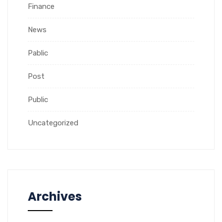
Finance
News
Pablic
Post
Public
Uncategorized
Archives