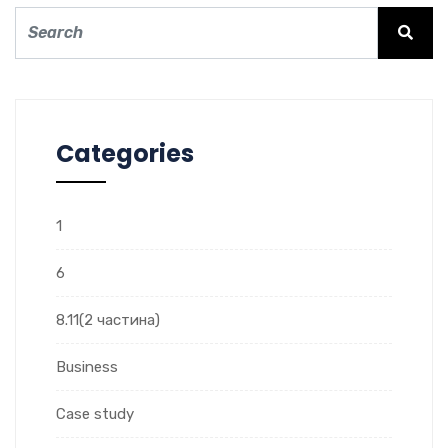
Categories
1
6
8.11(2 частина)
Business
Case study