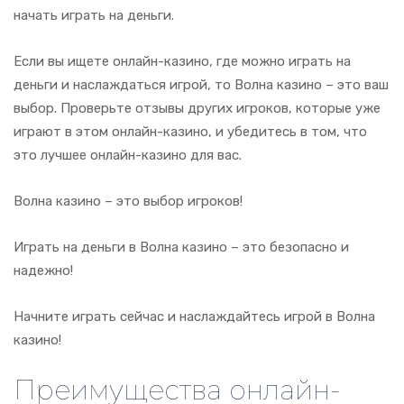
начать играть на деньги.
Если вы ищете онлайн-казино, где можно играть на
деньги и наслаждаться игрой, то Волна казино – это ваш
выбор. Проверьте отзывы других игроков, которые уже
играют в этом онлайн-казино, и убедитесь в том, что
это лучшее онлайн-казино для вас.
Волна казино – это выбор игроков!
Играть на деньги в Волна казино – это безопасно и
надежно!
Начните играть сейчас и наслаждайтесь игрой в Волна
казино!
Преимущества онлайн-