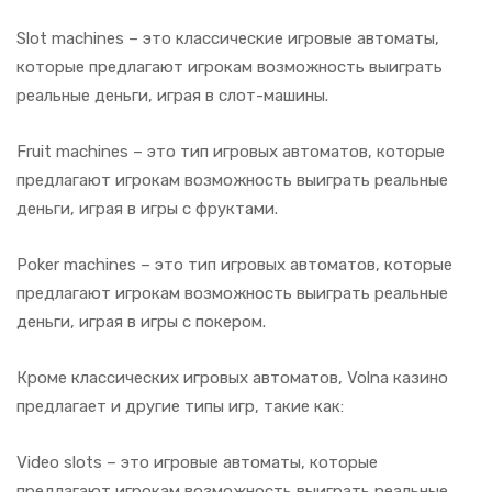
Slot machines – это классические игровые автоматы,
которые предлагают игрокам возможность выиграть
реальные деньги, играя в слот-машины.
Fruit machines – это тип игровых автоматов, которые
предлагают игрокам возможность выиграть реальные
деньги, играя в игры с фруктами.
Poker machines – это тип игровых автоматов, которые
предлагают игрокам возможность выиграть реальные
деньги, играя в игры с покером.
Кроме классических игровых автоматов, Volna казино
предлагает и другие типы игр, такие как:
Video slots – это игровые автоматы, которые
предлагают игрокам возможность выиграть реальные