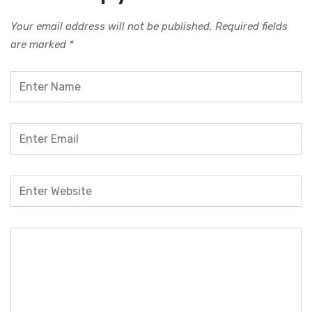
Your email address will not be published.
Required fields
are marked
*