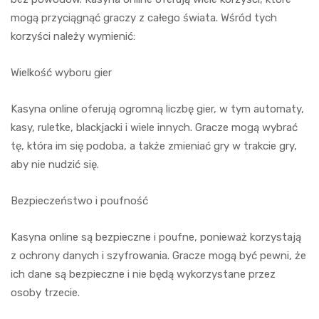
mogą przyciągnąć graczy z całego świata. Wśród tych
korzyści należy wymienić:
Wielkość wyboru gier
Kasyna online oferują ogromną liczbę gier, w tym automaty,
kasy, ruletke, blackjacki i wiele innych. Gracze mogą wybrać
tę, która im się podoba, a także zmieniać gry w trakcie gry,
aby nie nudzić się.
Bezpieczeństwo i poufność
Kasyna online są bezpieczne i poufne, ponieważ korzystają
z ochrony danych i szyfrowania. Gracze mogą być pewni, że
ich dane są bezpieczne i nie będą wykorzystane przez
osoby trzecie.