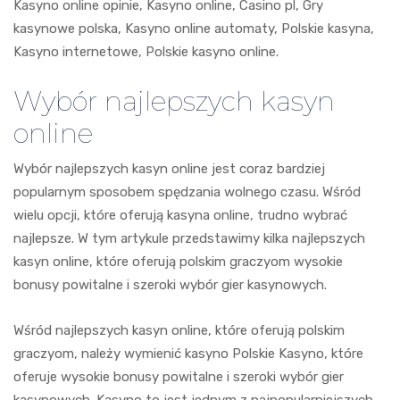
Kasyno online opinie, Kasyno online, Casino pl, Gry
kasynowe polska, Kasyno online automaty, Polskie kasyna,
Kasyno internetowe, Polskie kasyno online.
Wybór najlepszych kasyn
online
Wybór najlepszych kasyn online jest coraz bardziej
popularnym sposobem spędzania wolnego czasu. Wśród
wielu opcji, które oferują kasyna online, trudno wybrać
najlepsze. W tym artykule przedstawimy kilka najlepszych
kasyn online, które oferują polskim graczyom wysokie
bonusy powitalne i szeroki wybór gier kasynowych.
Wśród najlepszych kasyn online, które oferują polskim
graczyom, należy wymienić kasyno Polskie Kasyno, które
oferuje wysokie bonusy powitalne i szeroki wybór gier
kasynowych. Kasyno to jest jednym z najpopularniejszych