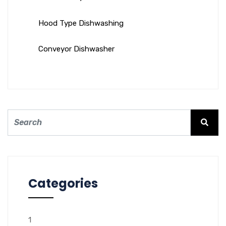
Hood Type Dishwashing
Conveyor Dishwasher
Categories
1