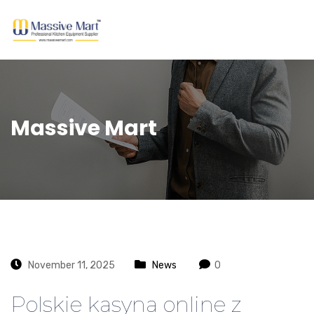
Massive Mart
November 11, 2025
News
0
Polskie kasyna online z