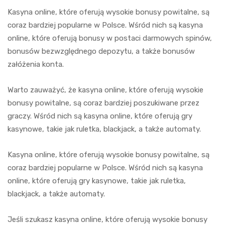
Kasyna online, które oferują wysokie bonusy powitalne, są
coraz bardziej popularne w Polsce. Wśród nich są kasyna
online, które oferują bonusy w postaci darmowych spinów,
bonusów bezwzględnego depozytu, a także bonusów
załóżenia konta.
Warto zauważyć, że kasyna online, które oferują wysokie
bonusy powitalne, są coraz bardziej poszukiwane przez
graczy. Wśród nich są kasyna online, które oferują gry
kasynowe, takie jak ruletka, blackjack, a także automaty.
Kasyna online, które oferują wysokie bonusy powitalne, są
coraz bardziej popularne w Polsce. Wśród nich są kasyna
online, które oferują gry kasynowe, takie jak ruletka,
blackjack, a także automaty.
Jeśli szukasz kasyna online, które oferują wysokie bonusy