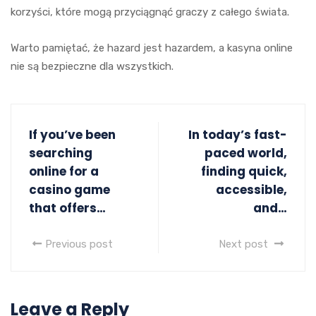
korzyści, które mogą przyciągnąć graczy z całego świata.
Warto pamiętać, że hazard jest hazardem, a kasyna online
nie są bezpieczne dla wszystkich.
If you’ve been
In today’s fast-
searching
paced world,
online for a
finding quick,
casino game
accessible,
that offers…
and…
Previous post
Next post
Leave a Reply